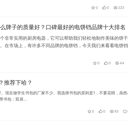
0
0
223
么牌子的质量好？口碑最好的电饼铛品牌十大排名
个非常实用的厨房电器，它可以帮助我们轻松地制作美味的饼干
。在市场上，有许多不同品牌的电饼铛，今天我们来看看电饼铛
。为什么电饼铛如此受欢迎呢?因为它…
0
0
44
？推荐下哈？
好。现在做学生书包的厂家不少。我选择书包的原则是1，不要花哨，虽然
带书包：双肩…
0
0
93