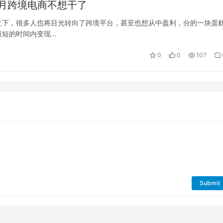
个月跨境电商不想干了
之下，很多人也将目光转向了跨境平台，甚至也想从中盈利，分的一块蛋
最短的时间内变现…
0
0
107
Submit