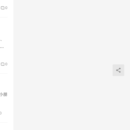
0
、
品
0
小朋
0