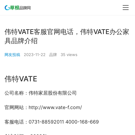
伟特VATE客服官网电话，伟特VATE办公家
具品牌介绍
网友投稿
2023-11-22
品牌
35 views
伟特VATE
公司名称：伟特家居股份有限公司
官网网站：http://www.vate-f.com/
客服电话：0731-88592011 4000-168-669