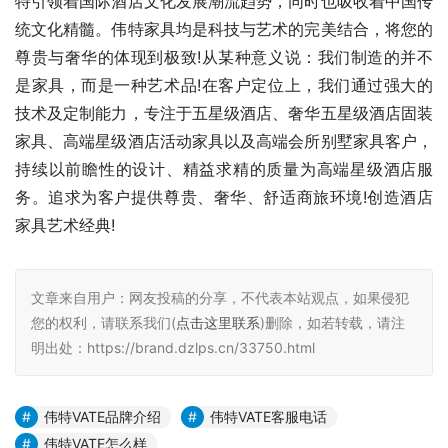
特引领着国际酒店文化发展潮流趋势，同时也吸收着中国传
统文化精髓。伟特家具均是科技与艺术的完美结合，将您的
尊贵与奢华的体现到极致!从某种意义说：我们制造的并不
是家具，而是一种艺术品!在客户定位上，我们通过强大的
技术及定制能力，专注于五星级酒店、奢华五星级酒店固装
家具、高端星级酒店活动家具以及高端会所别墅家具客户，
持续以前瞻性的设计、精益求精的质量为高端星级酒店服
务。追求为客户提供尊贵、奢华、舒适商旅环境!创造酒店
家具艺术经典!
文章来自用户：网友投稿的分享，不代表本站观点，如果侵犯
您的权利，请联系我们(
点击这里联系
)删除，如若转载，请注
明出处：https://brand.dzlps.cn/33750.html
伟特VATE品牌介绍
伟特VATE客服电话
伟特VATE怎么样