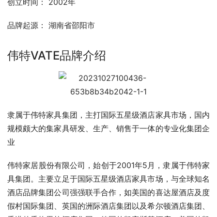
创立时间： 2002年
品牌起源： 湖南省邵阳市
伟特VATE品牌介绍
隶属于伟特家具集团，主打国际五星级酒店家具市场，国内
规模颇大的集家具研发、生产、销售于一体的专业化集团企
业
伟特家居股份有限公司，始创于2001年5月，隶属于伟特家
具集团。主要立足于国际五星级酒店家具市场，与全球知名
酒店品牌集团公司强强联手合作，如美国的喜达屋酒店及度
假村国际集团、英国的洲际酒店集团以及希尔顿酒店集团、