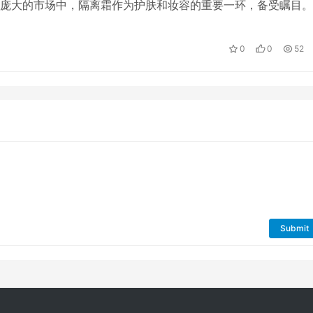
庞大的市场中，隔离霜作为护肤和妆容的重要一环，备受瞩目。
碑最好的国货隔离霜排行榜前十，为大家…
0
0
52
Submit