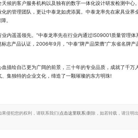
全天候的客户服务机构以及独有的数字一体化设计研发检测中心
业化的管理团队，更让中泰龙如虎添翼。中泰龙率先在家具业界
保障。
内遥遥领先。”中泰龙率先在行业内通过IS09001质量管理体
5环境标志产品认证，2006年9月，“中泰”牌产品荣膺“广东省名牌产
心血描绘自己更为广阔的前景，三十年的专业品质，成就了千万
气、集独特的企业文化，缔造了一颗璀璨的东方明珠!
如果侵犯您的权利，请联系我们(
点击这里联系
)删除，如若转载，请注明