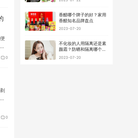
香醋哪个牌子的好？家用
的
香醋知名品牌盘点
2023-07-20
便
不化妆的人用隔离还是素
跑
颜霜？防晒和隔离哪个先
用最好
0
2023-07-20
剃
刀
0