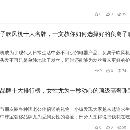
市面上牌子还是比较多的，人们都不知…
0
0
39
子吹风机十大名牌，一文教你如何选择好的负离子
机成为了现代人日常生活中必不可少的电器产品。负离子吹风机
头发不再只是单纯地吹干发丝，同时还能够为发丝带来更好的护
负离子吹风机的众多品牌中，以下是负…
0
0
74
品牌十大排行榜，女性尤为一秒动心的顶级高奢珠
节朋友圈各种晒老公伴侣送的礼物，小编发现大家越来越追求生
中珠宝奢侈品牌尤为受到女性的喜爱，部分人觉得说把钱花在吃
就凋谢的花束上，珠宝更体面且珍贵永…
0
0
50