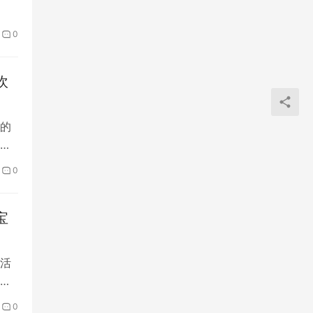
0
吹
的
理
0
宝
活
喝
0