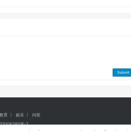
Submit
教育
娱乐
问答
22006380号-2