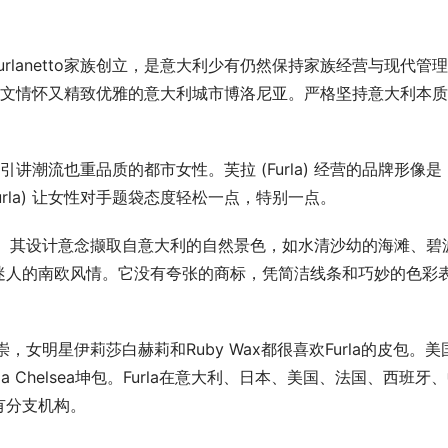
年由Furlanetto家族创立，是意大利少有仍然保持家族经营与现代管
在充满人文情怀又精致优雅的意大利城市博洛尼亚。严格坚持意大利本
吸引讲潮流也重品质的都市女性。芙拉 (Furla) 经营的品牌形像是
rla) 让女性对手题袋态度轻松一点，特别一点。
上。其设计意念撷取自意大利的自然景色，如水清沙幼的海滩、碧
迷人的南欧风情。它没有夸张的商标，凭简洁线条和巧妙的色彩
，女明星伊莉莎白赫莉和Ruby Wax都很喜欢Furla的皮包。美
 Chelsea坤包。Furla在意大利、日本、美国、法国、西班牙
有分支机构。