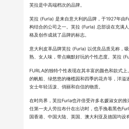
芙拉是中高端档次的品牌。
芙拉 (Furla) 是来自意大利的品牌，于1927
构结合的公司之一。芙拉 (Furla) 总部设
格及创作成就了品牌的标志。
意大利皮革品牌芙拉 (Furla) 以优良品质见称，
熟、女人味，带点幽默好玩的个性态度。芙拉 (Fu
FURLA的独特个性表现在其丰富的颜色和款式
的帆船、绿悠悠的橄榄园和四季的花卉等，洋溢
女士年轻活泼、俏丽和自信的物质。
在时尚界，芙拉Furla也许倍受许多名媛淑女的推崇
任第一夫人劳拉布什在出访时，也手挽着黑色Furla
国香港、中国大陆、英国、澳大利亚及德国均设