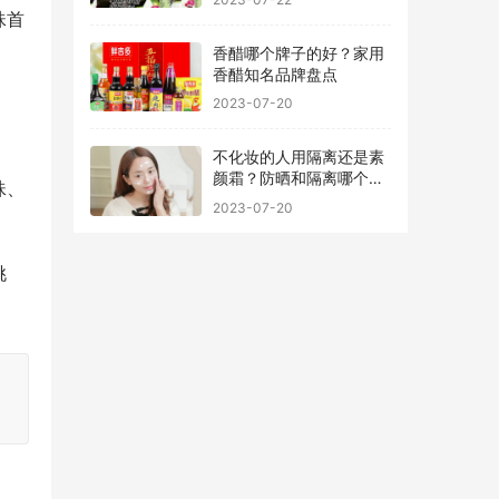
珠首
香醋哪个牌子的好？家用
香醋知名品牌盘点
2023-07-20
、
不化妆的人用隔离还是素
颜霜？防晒和隔离哪个先
珠、
用最好
2023-07-20
挑