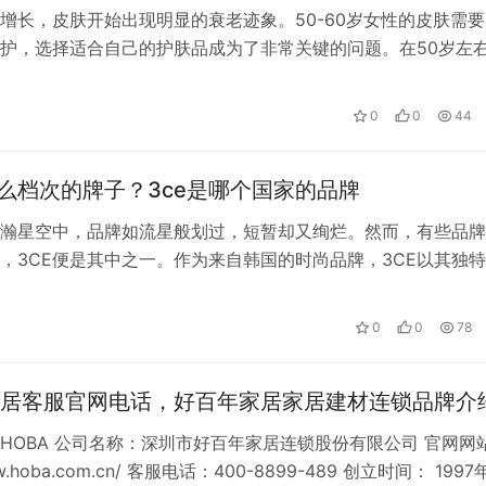
增长，皮肤开始出现明显的衰老迹象。50-60岁女性的皮肤需要
护，选择适合自己的护肤品成为了非常关键的问题。在50岁左
的护肤品如下：宣致蜗牛原液护…
0
0
44
什么档次的牌子？3ce是哪个国家的品牌
瀚星空中，品牌如流星般划过，短暂却又绚烂。然而，有些品牌
，3CE便是其中之一。作为来自韩国的时尚品牌，3CE以其独
的品质，吸引了无数追求时尚与品…
0
0
78
居客服官网电话，好百年家居家居建材连锁品牌介
HOBA 公司名称：深圳市好百年家居连锁股份有限公司 官网网
www.hoba.com.cn/ 客服电话：400-8899-489 创立时间： 1997