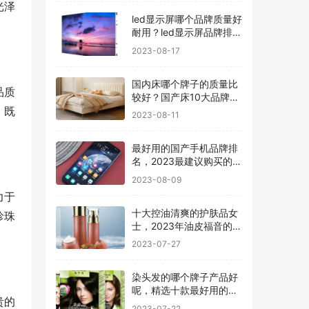
光泽
led显示屏哪个品牌质量好
耐用？led显示屏品牌排行
前十名
2023-08-17
国内床哪个牌子的质量比
品质
较好？国产床10大品牌最
新排名
，既
2023-08-11
最好用的国产手机品牌排
名，2023最建议购买的5
款手机
2023-08-09
力于
十大控油清爽的护肤品女
珍珠
士，2023年油皮福音的护
肤品有哪些
2023-07-27
染头发的哪个牌子产品好
呢，精选十款最好用的染
贵的
发剂品牌
2023-07-22