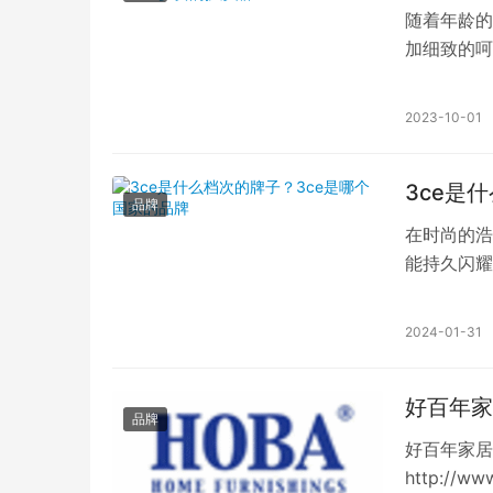
随着年龄的
加细致的呵
公认最好用
2023-10-01
3ce是
品牌
在时尚的浩
能持久闪耀
风格和卓越
2024-01-31
好百年家
品牌
好百年家居
http://