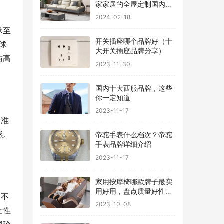
家家居的全屋定制国内排
行
2024-02-18
承至
开关插座哪个品牌好（十
球
大开关插座品牌分享）
与高
2023-11-30
国内十大西服品牌，这些
你一定知道
2023-11-17
标准
感。
帝驼手表什么档次？帝驼
手表品牌详细介绍
2023-11-17
家用按摩椅哪款牌子最实
用好用，盘点质量好性价
珠不
比高的品牌
2023-10-08
女性