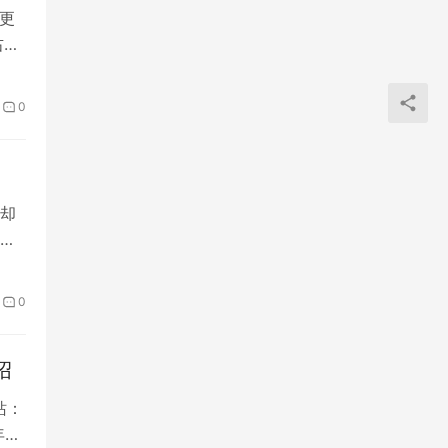
更
右，
0
却
特的
0
绍
站：
年…