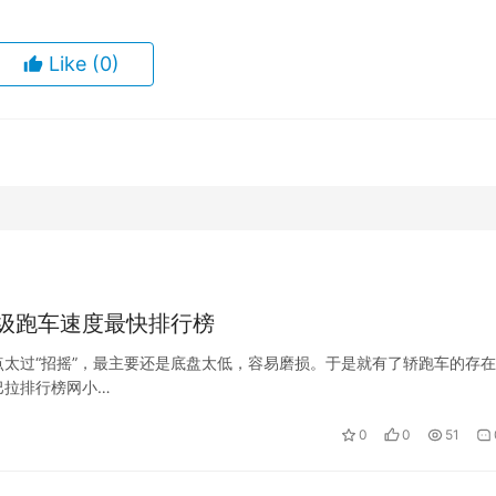
Like
(0)
级跑车速度最快排行榜
太过“招摇”，最主要还是底盘太低，容易磨损。于是就有了轿跑车的存
巴拉排行榜网小…
0
0
51