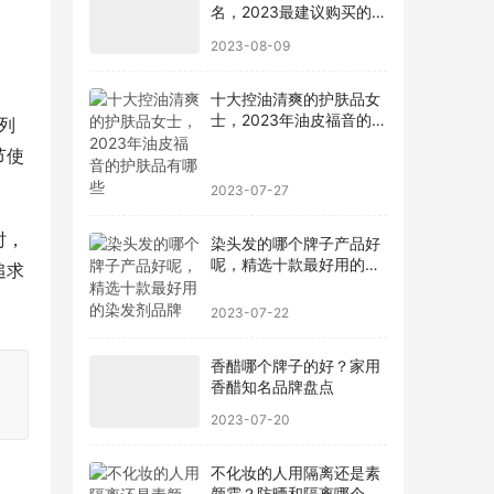
名，2023最建议购买的5
款手机
2023-08-09
十大控油清爽的护肤品女
士，2023年油皮福音的护
列
肤品有哪些
节使
2023-07-27
时，
染头发的哪个牌子产品好
呢，精选十款最好用的染
追求
发剂品牌
2023-07-22
香醋哪个牌子的好？家用
香醋知名品牌盘点
2023-07-20
不化妆的人用隔离还是素
颜霜？防晒和隔离哪个先