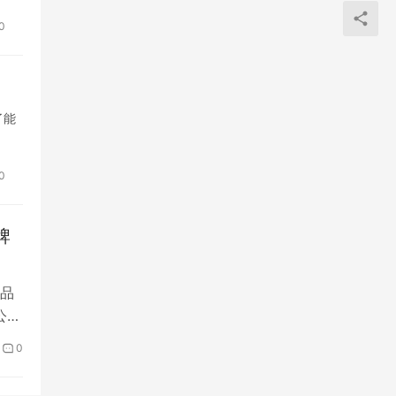
0
了能
0
牌
品
公认
0