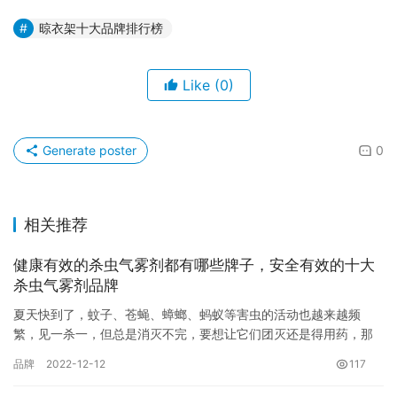
晾衣架十大品牌排行榜
Like
(0)
Generate poster
0
相关推荐
健康有效的杀虫气雾剂都有哪些牌子，安全有效的十大
杀虫气雾剂品牌
夏天快到了，蚊子、苍蝇、蟑螂、蚂蚁等害虫的活动也越来越频
繁，见一杀一，但总是消灭不完，要想让它们团灭还是得用药，那
你知道室内杀虫剂哪个牌子好？现在巴拉排行榜网小编为大家介绍
品牌
2022-12-12
117
杀虫气雾…