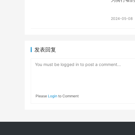
车文化的日
2024-05-08
发表回复
You must be logged in to post a comment...
Please
Login
to Comment