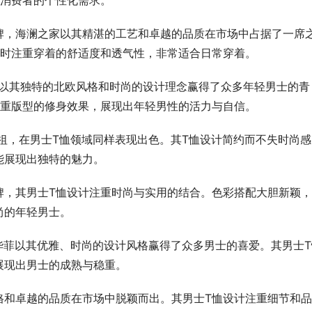
足消费者的个性化需求。
牌，海澜之家以其精湛的工艺和卓越的品质在市场中占据了一席
同时注重穿着的舒适度和透气性，非常适合日常穿着。
克琼斯以其独特的北欧风格和时尚的设计理念赢得了众多年轻男士的青
注重版型的修身效果，展现出年轻男性的活力与自信。
裤的鼻祖，在男士T恤领域同样表现出色。其T恤设计简约而不失时尚
能展现出独特的魅力。
牌，其男士T恤设计注重时尚与实用的结合。色彩搭配大胆新颖
尚的年轻男士。
)。马克华菲以其优雅、时尚的设计风格赢得了众多男士的喜爱。其男士
展现出男士的成熟与稳重。
格和卓越的品质在市场中脱颖而出。其男士T恤设计注重细节和