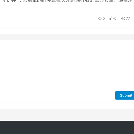
益普及，市场上头盔品牌琳琅满目，…
0
0
77
Submit