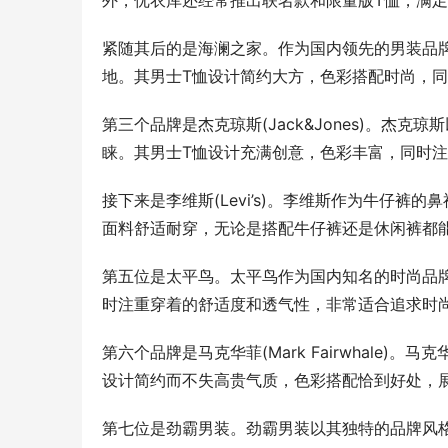
外，优衣库还经常推出联名款和限量版T恤，满
紧随其后的是海澜之家。作为国内领先的男装品
地。其男士T恤设计简约大方，色彩搭配时尚，
第三个品牌是杰克琼斯(Jack&Jones)。杰
睐。其男士T恤设计充满创意，色彩丰富，同时
接下来是李维斯(Levi’s)。李维斯作为牛仔
面料舒适耐穿，无论是搭配牛仔裤还是休闲裤都
第五位是太平鸟。太平鸟作为国内知名的时尚品
时注重穿着的舒适度和透气性，非常适合追求时
第六个品牌是马克华菲(Mark Fairwhale
设计简约而不失高贵气质，色彩搭配恰到好处，
第七位是劲霸男装。劲霸男装以其独特的品牌风