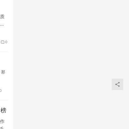
质
江
0
。那
0
行榜
作
托