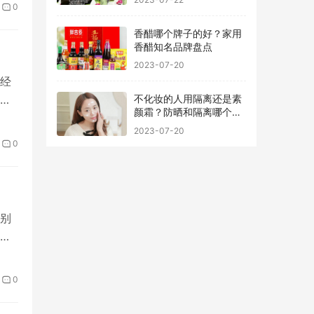
0
香醋哪个牌子的好？家用
香醋知名品牌盘点
2023-07-20
经
装
不化妆的人用隔离还是素
颜霜？防晒和隔离哪个先
用最好
2023-07-20
0
别
源
0