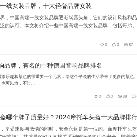
一线女装品牌，十大轻奢品牌女装
界，中国高端一线女装品牌逐渐崭露头角，它们的设计风格和品
泛的认可。本文将介绍一些中国高端一线女装品牌，包括哥弟、
莉娅、秋水伊人、享依巢、URBAN…
0
0
87
响品牌，有名的十种德国音响品牌排名
增添乐趣和颜色的很重要一个元素，给这个平淡的生活带来了更多的颜色
机也可以放，不过…
0
0
88
盔哪个牌子质量好？2024摩托车头盔十大品牌排
，享受速度与激情的同时，安全永远是第一位的。而摩托车头盔
“守护神”，其质量的好坏直接关系到骑行者的生命安全。随着摩