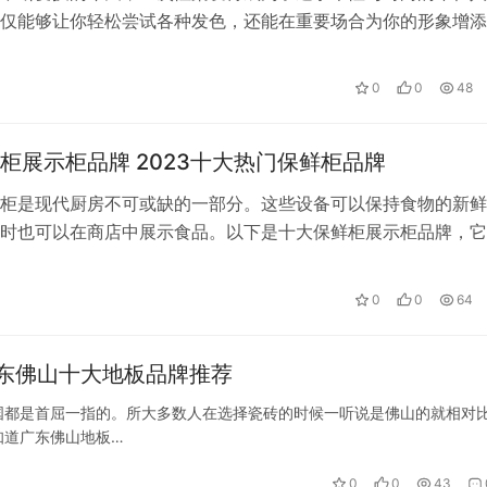
仅能够让你轻松尝试各种发色，还能在重要场合为你的形象增添
而，市面上的一次性染发膏品牌琳琅满…
0
0
48
柜展示柜品牌 2023十大热门保鲜柜品牌
柜是现代厨房不可或缺的一部分。这些设备可以保持食物的新鲜
时也可以在商店中展示食品。以下是十大保鲜柜展示柜品牌，它
,凌美电器,雪鸥电器,首厨,格林斯…
0
0
64
东佛山十大地板品牌推荐
国都是首屈一指的。所大多数人在选择瓷砖的时候一听说是佛山的就相对
知道广东佛山地板…
0
0
43