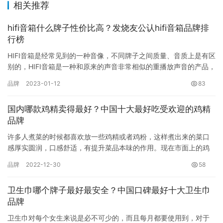
相关推荐
hifi音箱什么牌子性价比高？发烧友公认hifi音箱品牌排
行榜
HIFI音箱是经常见到的一种音像，不同牌子之间质量、音质上是有区
别的，HIFI音箱是一种和原来的声音非常相似的重播放声音的产品，
HIFI音箱需要非常好的听声音的环境和优良的软件以及…
品牌
2023-01-12
83
国内哪款鸡精卖得最好？中国十大最好吃受欢迎的鸡精
品牌
许多人煮菜的时候都喜欢放一些鸡精或者鸡粉，这样煮出来的菜口
感厚实圆润，口感舒适，有提升菜品本味的作用。现在市面上的鸡
精鸡粉调味料各种品牌、种类可谓是让人眼花缭乱，你知道哪个牌
品牌
2022-12-30
58
子的鸡…
卫生巾哪个牌子最好最安全？中国口碑最好十大卫生巾
品牌
卫生巾对每个女生来说是必不可少的，而且每月都要使用到，对于