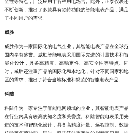
全性等特点，广泛应用于各种用电场合。此外，正泰仪表还
不断创新，推出了多款具有独特功能的智能电表产品，满足
了不同用户的需求。
威胜
威胜作为一家国际化的电气企业，其智能电表产品在全球范
围内享有盛誉。威胜智能电表采用国际先进的计量技术和智
能化设计，具备高精度、高稳定性、高安全性等特点。同
时，威胜还注重产品的国际化和本地化，针对不同国家和地
区的需求，推出了符合当地标准和规范的智能电表产品。
科陆
科陆作为一家专注于智能电网领域的企业，其智能电表产品
在行业内具有较高的知名度和美誉度。科陆智能电表采用先
进的技术和智能化设计，具备高精度计量、远程控制、数据