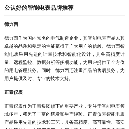
公认好的智能电表品牌推荐
德力西
德力西作为国内知名的电气制造企业，其智能电表产品以其
卓越的品质和稳定的性能赢得了广大用户的信赖。德力西智
能电表采用先进的计量技术和智能化设计，具备高精度计
量、远程监控、数据分析等多项功能，为用户提供了全方位
的用电管理服务。同时，德力西还注重产品的售后服务，为
用户提供及时、专业的技术支持。
正泰仪表
正泰仪表作为正泰集团旗下的重要产业，专注于智能电表领
域多年，积累了丰富的研发和生产经验。正泰仪表智能电表
产品采用先进的技术和工艺，具备高精度、高可靠性、高安