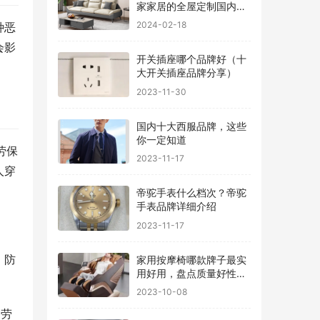
家家居的全屋定制国内排
行
2024-02-18
种恶
会影
开关插座哪个品牌好（十
大开关插座品牌分享）
2023-11-30
国内十大西服品牌，这些
你一定知道
劳保
2023-11-17
人穿
帝驼手表什么档次？帝驼
手表品牌详细介绍
2023-11-17
、防
家用按摩椅哪款牌子最实
用好用，盘点质量好性价
比高的品牌
2023-10-08
的劳