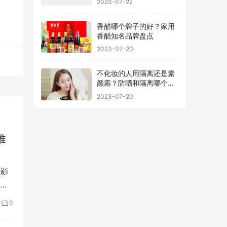
香醋哪个牌子的好？家用
香醋知名品牌盘点
2023-07-20
不化妆的人用隔离还是素
颜霜？防晒和隔离哪个先
用最好
2023-07-20
推
影
在
0