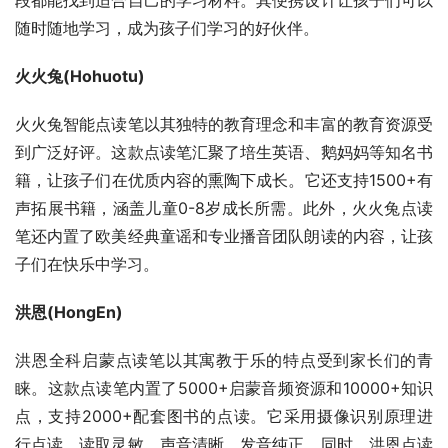
段都能找到适合自己的学习材料。其便携设计让孩子们可以
随时随地学习，成为孩子们学习的好伙伴。
火火兔(Hohuotu)
火火兔智能点读笔以其独特的教育理念和丰富的教育资源受
到广泛好评。这款点读笔汇聚了培生英语、鹅妈妈等知名书
籍，让孩子们在优质内容的熏陶下成长。它还支持1500+有
声拓展书籍，涵盖儿童0-8岁成长所需。此外，火火兔点读
笔还内置了欧美经典童谣和专业播音团队朗读的内容，让孩
子们在快乐中学习。
洪恩(HongEn)
洪恩全科启蒙点读笔以其寓教于乐的特点受到家长们的青
睐。这款点读笔内置了5000+启蒙音频资源和10000+知识
点，支持2000+配套图书的点读。它采用摄像识别原理进
行点读，读取灵敏、声音清晰、发音纯正。同时，洪恩点读