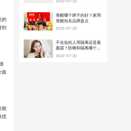
香醋哪个牌子的好？家用
质的
香醋知名品牌盘点
滑剂
2023-07-20
不化妆的人用隔离还是素
颜霜？防晒和隔离哪个先
用最好
2023-07-20
德
全面
性能
供优