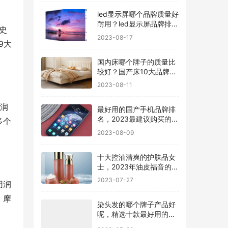
led显示屏哪个品牌质量好
耐用？led显示屏品牌排行
史
前十名
2023-08-17
9大
国内床哪个牌子的质量比
较好？国产床10大品牌最
新排名
2023-08-11
尔润
最好用的国产手机品牌排
名，2023最建议购买的5
多个
款手机
2023-08-09
十大控油清爽的护肤品女
士，2023年油皮福音的护
肤品有哪些
2023-07-27
用润
、摩
染头发的哪个牌子产品好
呢，精选十款最好用的染
发剂品牌
2023-07-22