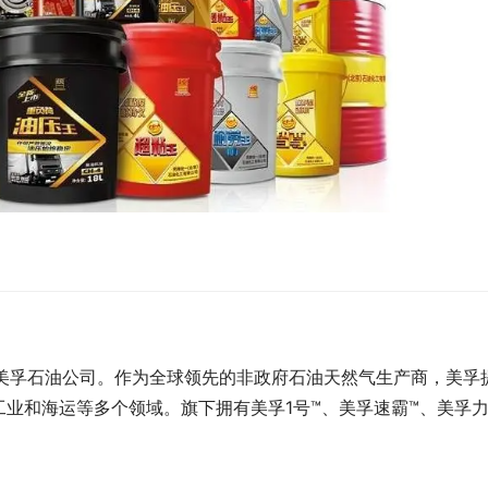
克森美孚石油公司。作为全球领先的非政府石油天然气生产商，美孚
业和海运等多个领域。旗下拥有美孚1号™、美孚速霸™、美孚