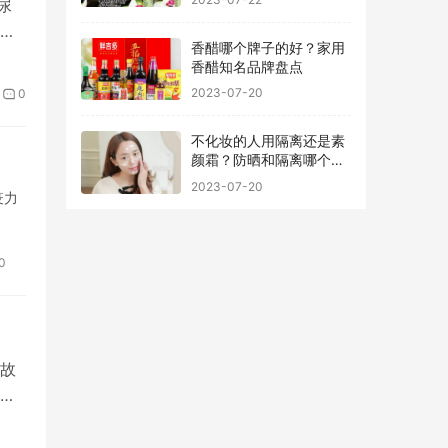
尿
保
香醋哪个牌子的好？家用
香醋知名品牌盘点
2023-07-20
0
不化妆的人用隔离还是素
颜霜？防晒和隔离哪个先
用最好
2023-07-20
疫力
0
故
黎