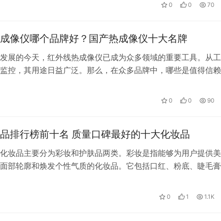
0
0
70
成像仪哪个品牌好？国产热成像仪十大名牌
发展的今天，红外线热成像仪已成为众多领域的重要工具。从工
监控，其用途日益广泛。那么，在众多品牌中，哪些是值得信赖
为您推荐2023年国产热成像仪十大…
0
0
90
品排行榜前十名 质量口碑最好的十大化妆品
化妆品主要分为彩妆和护肤品两类。彩妆是指能够为用户提供美
面部轮廓和焕发个性气质的化妆品。它包括口红、粉底、睫毛膏
等。而护肤品则是指能够通过添加各种…
0
1
1.1K