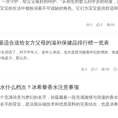
，一次守护，给宝宝最好的呵护。”从初生的婴儿到学步的幼童，
宝宝的生活中都扮演着不可或缺的角色。它们为宝宝提供舒适和
们能够更…
0
0
66
最适合送给女方父母的滋补保健品排行榜一览表
养生词语了，对于中年人、老年人来说，也许是因为随着年纪的增加，免
身免疫力，那么市…
0
0
68
水什么档次？冰希黎香水注意事项
个充满诗意与梦幻的名字，却蕴藏着一段充满激情与浪漫的香水
名字的背后，是法国尖端技术和优质原料的完美结合，也是冰希
的独特诠释。那么，冰希黎香水到底属…