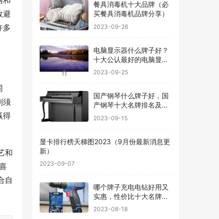
网和
餐具消毒机十大品牌（必
效避
买餐具消毒机品牌分享）
许多
2023-09-26
电脑显示器什么牌子好？
十大公认最好的电脑显示
器
2023-09-25
同
国产钢琴什么牌子好，国
剃须
产钢琴十大名牌排名及价
格
赢得
2023-09-15
显卡排行榜天梯图2023（9月份最新消息更
新）
艺和
2023-09-07
喜
合自
哪个牌子充电电钻好用又
实惠，性价比十大名牌充
电电钻排名
2023-08-18