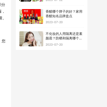
积分
漏，
香醋哪个牌子的好？家用
香醋知名品牌盘点
请。
2023-07-20
不化妆的人用隔离还是素
颜霜？防晒和隔离哪个先
，您
用最好
2023-07-20