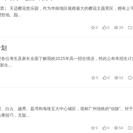
+门票） 天适樱花悠乐园，作为华南地区规模最大的樱花主题景区，拥有上
樱胜地。园…
0
0
36
计划
各位考生及家长全面了解我校2025年高一招生情况，特此公布本招生计
一新生…
0
0
52
、白云、越秀、荔湾和海珠五大中心城区，堪称广州地铁的“动脉”。对
换乘技巧，无疑…
0
0
54