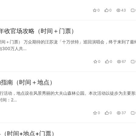
0
0
43
年收官场攻略（时间＋门票）
间＋门票） 万众期待的汪苏泷「十万伏特」巡回演唱会，终于来到了最
300万人共…
0
0
67
动指南（时间＋地点）
健康行活动，地点设在风景秀丽的大夫山森林公园。本次活动以徒步为主要形
时间：2…
0
0
37
略（时间+地点+门票）