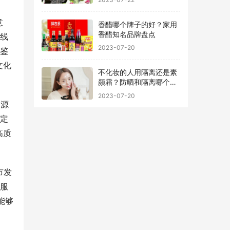
意
香醋哪个牌子的好？家用
香醋知名品牌盘点
在线
2023-07-20
借鉴
文化
不化妆的人用隔离还是素
颜霜？防晒和隔离哪个先
用最好
2023-07-20
资源
制定
高质
市发
、服
能够