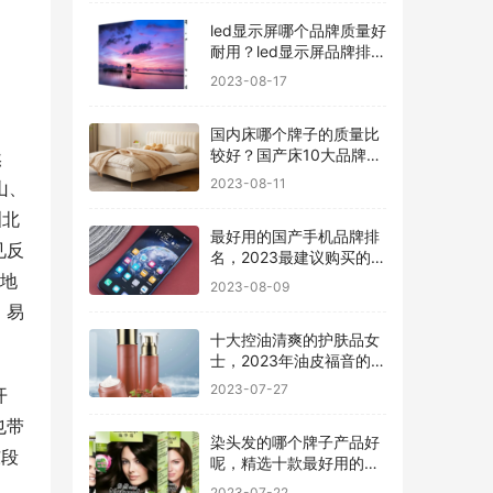
led显示屏哪个品牌质量好
耐用？led显示屏品牌排行
前十名
2023-08-17
国内床哪个牌子的质量比
较好？国产床10大品牌最
然
新排名
2023-08-11
山、
洲北
最好用的国产手机品牌排
见反
名，2023最建议购买的5
款手机
的地
2023-08-09
、易
十大控油清爽的护肤品女
士，2023年油皮福音的护
肤品有哪些
2023-07-27
开
也带
染头发的哪个牌子产品好
东段
呢，精选十款最好用的染
发剂品牌
2023-07-22