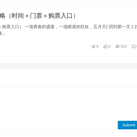
攻略（时间＋门票＋购票入口）
票入口） 一场青春的盛宴，一场摇滚的狂欢，五月天[ 回到那一天 ] 2
重…
0
0
103
Submit