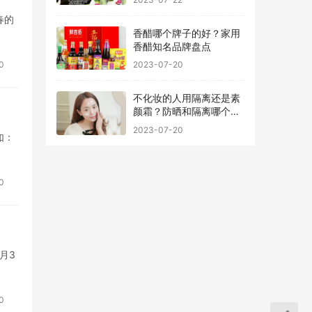
春的
香醋哪个牌子的好？家用
香醋知名品牌盘点
0
2023-07-20
不化妆的人用隔离还是素
颜霜？防晒和隔离哪个先
用最好
2023-07-20
如：
0
月3
0