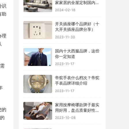
家家居的全屋定制国内排
份识
行
2024-02-18
有助
开关插座哪个品牌好（十
大开关插座品牌分享）
办理
2023-11-30
认
国内十大西服品牌，这些
你一定知道
2023-11-17
您需
帝驼手表什么档次？帝驼
手表品牌详细介绍
年
2023-11-17
家用按摩椅哪款牌子最实
您的
用好用，盘点质量好性价
比高的品牌
市的
2023-10-08