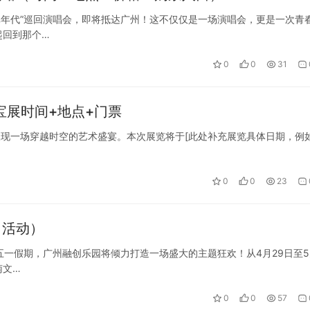
纯真年代”巡回演唱会，即将抵达广州！这不仅仅是一场演唱会，更是一次青
起回到那个…
0
0
31
瑰宝展时间+地点+门票
众呈现一场穿越时空的艺术盛宴。本次展览将于[此处补充展览具体日期，例
0
0
23
＋活动）
年五一假期，广州融创乐园将倾力打造一场盛大的主题狂欢！从4月29日至5
南文…
0
0
57