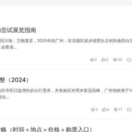
的尝试展览指南
春回大地，万物复苏，2025年的广州，在花都区炭步镇塱头古村的春阳台
。由香港…
0
0
30
整（2024）
 为响应市民日益增长的出行需求，并有效应对周末客流高峰，广州地铁将于1
优化…
0
0
71
攻略（时间＋地点＋价格＋购票入口）