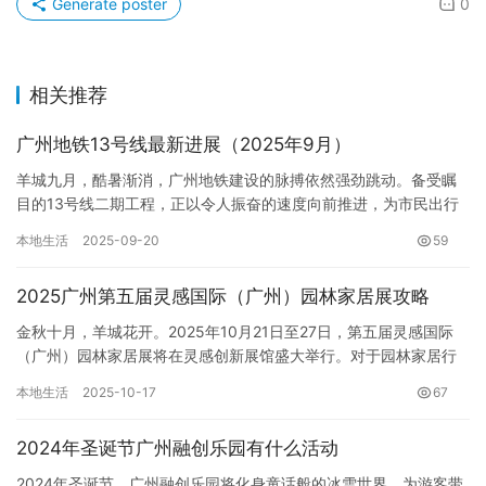
Generate poster
0
相关推荐
广州地铁13号线最新进展（2025年9月）
羊城九月，酷暑渐消，广州地铁建设的脉搏依然强劲跳动。备受瞩
目的13号线二期工程，正以令人振奋的速度向前推进，为市民出行
带来新的期待。根据最新数据，13号线二期（朝阳-鱼珠）的土建
本地生活
2025-09-20
59
工…
2025广州第五届灵感国际（广州）园林家居展攻略
金秋十月，羊城花开。2025年10月21日至27日，第五届灵感国际
（广州）园林家居展将在灵感创新展馆盛大举行。对于园林家居行
业的从业者、采购商以及热爱生活、追求品质的消费者来说，这…
本地生活
2025-10-17
67
2024年圣诞节广州融创乐园有什么活动
2024年圣诞节，广州融创乐园将化身童话般的冰雪世界，为游客带