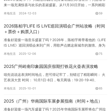
来一场充满惊喜与欢乐的圣诞盛宴。从11月30日开始，一系列精彩
活动将陆续上演，一直持续到2025年的新年。 首先，不容…
本地生活
2024-12-03
59
2026陈柏宇LIFE IS LIVE巡回演唱会广州站攻略（时间
＋票价＋购票入口）
准备好迎接一场音乐盛宴了吗？2026年，陈柏宇将带着他的《LIFE
IS LIVE》巡回演唱会来到广州，用歌声点燃这座城市的激情。身为
歌迷的你，绝对不能错过这场精彩绝伦的演出。下面…
本地生活
2025-12-06
75
2025广州岭南印象园国庆假期打铁花火壶表演攻略
咱先说说这表演时间地点，您可得记牢了，别错过了精彩瞬间： 火
艺表演大赏 时间： 10月1日-8日，每天两场：19:20-19:40、
20:40-21:00 地点： 霍氏广场 打铁花…
本地生活
2025-10-01
65
2025（广州）华南国际车展参展指南（时间＋地点）
准备好迎接一场汽车盛宴了吗？2025年华南国际车展即将在广州拉