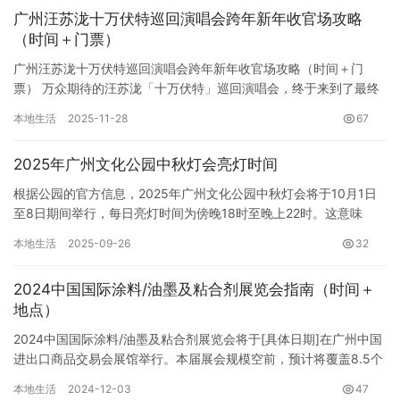
广州汪苏泷十万伏特巡回演唱会跨年新年收官场攻略
（时间＋门票）
广州汪苏泷十万伏特巡回演唱会跨年新年收官场攻略（时间＋门
票） 万众期待的汪苏泷「十万伏特」巡回演唱会，终于来到了最终
章！这一次，他将带着这场横跨两年、走过23座城市、与300万人
本地生活
2025-11-28
67
共…
2025年广州文化公园中秋灯会亮灯时间
根据公园的官方信息，2025年广州文化公园中秋灯会将于10月1日
至8日期间举行，每日亮灯时间为傍晚18时至晚上22时。这意味
着，整整八天的时间，广州市民和来自各地的游客都将有机会沉…
本地生活
2025-09-26
32
2024中国国际涂料/油墨及粘合剂展览会指南（时间＋
地点）
2024中国国际涂料/油墨及粘合剂展览会将于[具体日期]在广州中国
进出口商品交易会展馆举行。本届展会规模空前，预计将覆盖8.5个
展馆，总展出面积超过91500平方米，吸引来自全球3…
本地生活
2024-12-03
47