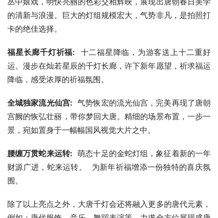
丛中嬉戏，明快亮丽的色彩交相辉映，展现出唐朝春日美学
的清新与浪漫。巨大的灯组规模宏大，气势非凡，是拍照打
卡的绝佳选择。
福星长廊千灯祈福:
  十二福星降临，为游客送上十二重好
运。漫步在灿若星辰的千灯长廊，许下新年愿望，祈求福运
降临，感受浓厚的祈福氛围。
全城独家流光仙宫:
  气势恢宏的流光仙宫，完美再现了唐朝
宫阙的恢弘壮丽，带你梦回大唐。精细的场景布置，一步一
景，宛如置身于一幅幅国风视觉大片之中。
腰缠万贯蛇来运转:
  萌态十足的金蛇灯组，象征着新的一年
财源广进，蛇来运转。  为新年祈福增添一份独特的喜庆氛
围。
除了以上亮点之外，大唐千灯会还将融入更多的唐代元素，
例如：唐代服饰、音乐、舞蹈表演等，力求全方位展现盛唐