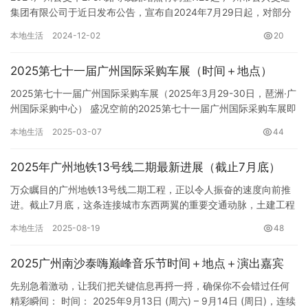
集团有限公司于近日发布公告，宣布自2024年7月29日起，对部分
公交线路进行调整，其中275A路、485路、3…
本地生活
2024-12-02
20
2025第七十一届广州国际采购车展（时间＋地点）
2025第七十一届广州国际采购车展（2025年3月29-30日，琶洲·广
州国际采购中心） 盛况空前的2025第七十一届广州国际采购车展即
将于2025年3月29日至30日在琶洲·广州…
本地生活
2025-03-07
44
2025年广州地铁13号线二期最新进展（截止7月底）
万众瞩目的广州地铁13号线二期工程，正以令人振奋的速度向前推
进。截止7月底，这条连接城市东西两翼的重要交通动脉，土建工程
已累计完成91%，整体建设进入最后冲刺阶段。市民翘首以盼的全…
本地生活
2025-08-19
48
2025广州南沙泰嗨巅峰音乐节时间＋地点＋演出嘉宾
先别急着激动，让我们把关键信息再捋一捋，确保你不会错过任何
精彩瞬间： 时间： 2025年9月13日 (周六) – 9月14日 (周日)，连续