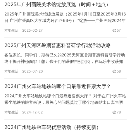
2025年广州画院美术馆绽放展览（时间＋地点）
2025年广州画院美术馆绽放展览（2025年1月16日至2025年3月16
日 广州市番禺区大学城内环西路66号） “绽放——广州画院2024年
度创作读本”展览将于2025年1月16…
本地生活
2025-02-27
57
2025广州天河区暑期普惠科普研学行动活动攻略
各位家长、同学们，期待已久的2025天河区暑期普惠科普研学行动
终于揭开神秘面纱！想让孩子们的暑假告别沉闷，在玩乐中收获知
识，开拓视野？这四场精心策划的研学活动绝对不容错过！从探索
本地生活
2025-07-26
58
远…
2024广州火车站地铁站哪个口最靠近售票大厅？
2024广州火车站地铁站哪个口最靠近售票大厅？ 对于在广州火车站
乘坐地铁的旅客来说，最关心的问题莫过于哪个地铁站出口离售票
大厅最近，尤其是在赶时间或天气恶劣的情况下。广州火车站地铁…
本地生活
2024-12-02
78
2024广州地铁乘车码优惠活动（持续更新）