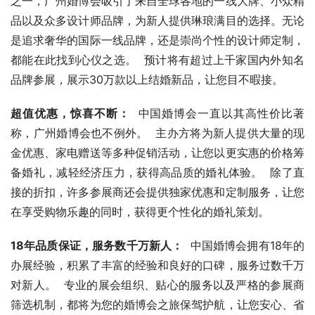
之一，广州婚博会吸引了来自全球各地的一线大牌、小众精
品以及众多设计师品牌，为新人提供琳琅满目的选择。无论
是追求奢华的国际一线品牌，还是崇尚个性的设计师定制，
都能在此找到心仪之选。  预计将有超过上千家国内外知名
品牌参展，展示30万款以上结婚新品，让您目不暇接。
超值优惠，惊喜不断：
  中国婚博会一直以其高性价比著
称，广州婚博会也不例外。  主办方将为新人提供大量的现
金优惠、家电赠送等多种促销活动，让您以更实惠的价格筹
备婚礼，减轻经济压力，获得高品质的婚礼体验。  除了直
接的折扣，许多参展商还会提供独家优惠和定制服务，让您
在享受购物乐趣的同时，获得更个性化的婚礼策划。
18年品质保证，服务数千万新人：
  中国婚博会拥有18年的
办展经验，积累了丰富的经验和良好的口碑，服务过数千万
对新人。  专业的展会组织、贴心的服务以及严格的参展商
筛选机制，都将为您的婚博会之旅保驾护航，让您安心、省