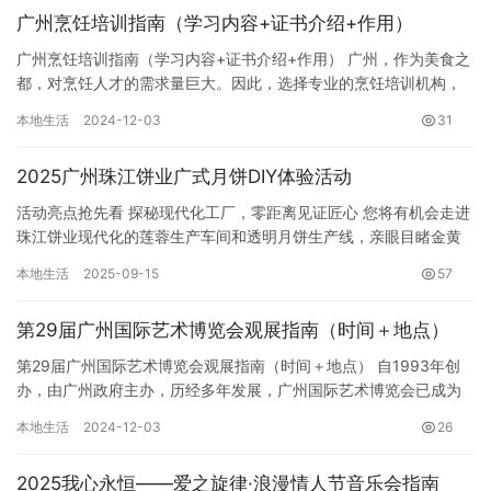
广州烹饪培训指南（学习内容+证书介绍+作用）
广州烹饪培训指南（学习内容+证书介绍+作用） 广州，作为美食之
都，对烹饪人才的需求量巨大。因此，选择专业的烹饪培训机构，
获取相应的技能证书，对于提升个人竞争力至关重要。本指南将详
本地生活
2024-12-03
31
细…
2025广州珠江饼业广式月饼DIY体验活动
活动亮点抢先看 探秘现代化工厂，零距离见证匠心 您将有机会走进
珠江饼业现代化的莲蓉生产车间和透明月饼生产线，亲眼目睹金黄
莲蓉如何从精选莲子蜕变，了解月饼从原料到成品的每一个环节。
本地生活
2025-09-15
57
感…
第29届广州国际艺术博览会观展指南（时间＋地点）
第29届广州国际艺术博览会观展指南（时间＋地点） 自1993年创
办，由广州政府主办，历经多年发展，广州国际艺术博览会已成为
大湾区重要的文化旅游项目，引领着南国艺术风向。29年来，它…
本地生活
2024-12-03
26
2025我心永恒——爱之旋律·浪漫情人节音乐会指南