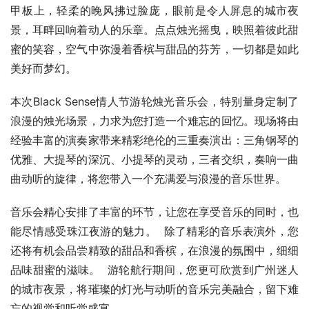
甲板上，轻柔的晚风拂过脸庞，眼前是令人屏息的城市夜
景，耳畔回响着动人的乐章。点点烛光摇曳，映照着彼此甜
蜜的笑容，空气中弥漫着香槟与甜品的芬芳，一切都是如此
美好而梦幻。
本次Black Sense情人节游轮烛光音乐会，特别量身定制了
浪漫的烛光场景，力求为您打造一个难忘的回忆。现场将由
经验丰富的演奏家带来精彩绝伦的三重奏演出：三角钢琴的
优雅、大提琴的深沉、小提琴的灵动，三者交织，奏响一曲
曲动听的旋律，将您带入一个充满爱与浪漫的音乐世界。
音乐会精心安排了丰富的环节，让您在享受音乐的同时，也
能尽情感受珠江夜游的魅力。  除了精彩的音乐表演外，您
还将有机会品尝精致的甜品和香槟，在浪漫的氛围中，细细
品味甜蜜的滋味。  游轮航行期间，您更可欣赏到广州迷人
的城市夜景，将璀璨的灯光与动听的音乐完美融合，留下难
忘的视觉和听觉盛宴。