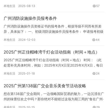
免不必要的麻烦，出行前了解相关规定非常有必要。 根据广州地铁
本地生活
2025-08-13
57
的规…
广州消防设施操作员报考条件
广州消防设施操作员资格证书的报考条件，根据等级不同而有所差
异，具体如下： 一、初级消防设施操作员报考条件： 申请报考初级
消防设施操作员，需要同时满足以下条件： 1. 年龄要求：年满…
本地生活
2024-12-03
44
2025广州正佳帽峰湾千灯会活动指南（时间＋地点）
2025广州正佳帽峰湾千灯会活动指南（时间＋地点） 时间： （此
处需补充具体时间，例如：2025年X月X日至2025年X月X日，每日
开放时间：XX:XX-XX:XX） 请注意，此时…
本地生活
2025-01-18
24
2025广州第138届广交会音乐美食节活动攻略
想在第138届广交会期间，一边领略国际贸易的魅力，一边沉浸在广
州的味蕾狂欢之中吗？那你绝对不能错过这场为期三周的“食在广州·
品味全运”音乐美食节！从2025年10月15日到11月4…
本地生活
2025-10-15
29