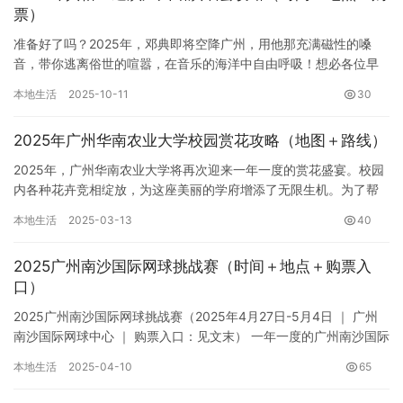
票）
准备好了吗？2025年，邓典即将空降广州，用他那充满磁性的嗓
音，带你逃离俗世的喧嚣，在音乐的海洋中自由呼吸！想必各位早
就迫不及待了，那么这份详尽的广州站演唱会攻略，绝对能助你一
本地生活
2025-10-11
30
臂之…
2025年广州华南农业大学校园赏花攻略（地图＋路线）
2025年，广州华南农业大学将再次迎来一年一度的赏花盛宴。校园
内各种花卉竞相绽放，为这座美丽的学府增添了无限生机。为了帮
助大家更好地欣赏这番美景，我们特此奉上这份详尽的赏花攻略，
本地生活
2025-03-13
40
包…
2025广州南沙国际网球挑战赛（时间＋地点＋购票入
口）
2025广州南沙国际网球挑战赛（2025年4月27日-5月4日 ｜ 广州
南沙国际网球中心 ｜ 购票入口：见文末） 一年一度的广州南沙国际
网球挑战赛即将再次点燃羊城！2025年的赛事…
本地生活
2025-04-10
65