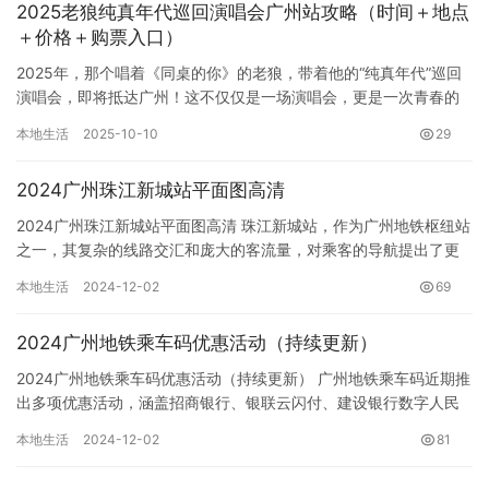
2025老狼纯真年代巡回演唱会广州站攻略（时间＋地点
＋价格＋购票入口）
2025年，那个唱着《同桌的你》的老狼，带着他的“纯真年代”巡回
演唱会，即将抵达广州！这不仅仅是一场演唱会，更是一次青春的
重温，一次与记忆深处的回响。准备好了吗？让我们一起回到那个…
本地生活
2025-10-10
29
2024广州珠江新城站平面图高清
2024广州珠江新城站平面图高清 珠江新城站，作为广州地铁枢纽站
之一，其复杂的线路交汇和庞大的客流量，对乘客的导航提出了更
高的要求。为了帮助乘客更好地了解珠江新城站的结构，本文将详…
本地生活
2024-12-02
69
2024广州地铁乘车码优惠活动（持续更新）
2024广州地铁乘车码优惠活动（持续更新） 广州地铁乘车码近期推
出多项优惠活动，涵盖招商银行、银联云闪付、建设银行数字人民
币及支付宝等多个支付平台，为乘客带来实实在在的出行优惠。 …
本地生活
2024-12-02
81