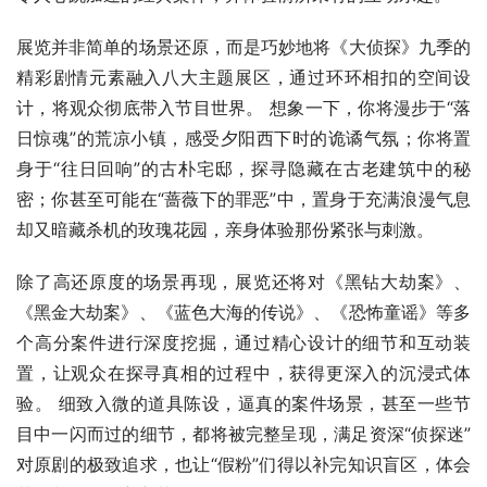
展览并非简单的场景还原，而是巧妙地将《大侦探》九季的
精彩剧情元素融入八大主题展区，通过环环相扣的空间设
计，将观众彻底带入节目世界。 想象一下，你将漫步于“落
日惊魂”的荒凉小镇，感受夕阳西下时的诡谲气氛；你将置
身于“往日回响”的古朴宅邸，探寻隐藏在古老建筑中的秘
密；你甚至可能在“蔷薇下的罪恶”中，置身于充满浪漫气息
却又暗藏杀机的玫瑰花园，亲身体验那份紧张与刺激。
除了高还原度的场景再现，展览还将对《黑钻大劫案》、
《黑金大劫案》、《蓝色大海的传说》、《恐怖童谣》等多
个高分案件进行深度挖掘，通过精心设计的细节和互动装
置，让观众在探寻真相的过程中，获得更深入的沉浸式体
验。 细致入微的道具陈设，逼真的案件场景，甚至一些节
目中一闪而过的细节，都将被完整呈现，满足资深“侦探迷”
对原剧的极致追求，也让“假粉”们得以补完知识盲区，体会