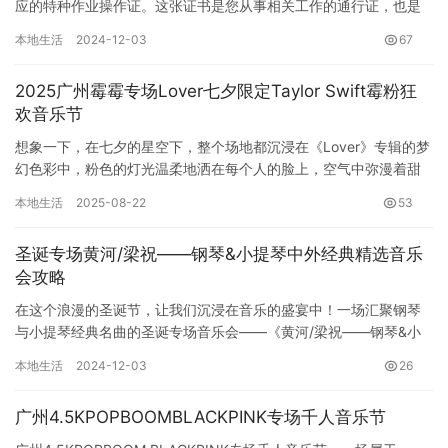
应的特种作业操作证。这张证书是您从事相关工作的通行证，也是
您安全作业的保障。那么，如何查询您的广州特种作业证信息呢？
本地生活
2024-12-03
67
本文…
2025广州霉霉专场Lover七夕限定Taylor Swift霉粉狂
欢音乐节
想象一下，在七夕的星空下，整个场地都沉浸在《Lover》专辑的梦
幻色彩中，粉色的灯光温柔地洒在每个人的脸上，空气中弥漫着甜
蜜的气息。这里没有陌生人，只有一群因为共同的爱而聚集在一起…
本地生活
2025-08-22
53
圣诞专场黄河/梁祝——钢琴&小提琴中外经典精选音乐
会攻略
在这个浪漫的圣诞节，让我们沉浸在音乐的盛宴中！一场汇聚钢琴
与小提琴经典名曲的圣诞专场音乐会——《黄河/梁祝——钢琴&小
提琴中外经典精选音乐会》即将为您呈现一场激情与浪漫交织…
本地生活
2024-12-03
26
广州4.5KPOPBOOMBLACKPINK专场千人音乐节