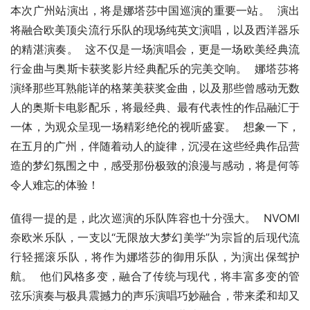
本次广州站演出，将是娜塔莎中国巡演的重要一站。  演出
将融合欧美顶尖流行乐队的现场纯英文演唱，以及西洋器乐
的精湛演奏。  这不仅是一场演唱会，更是一场欧美经典流
行金曲与奥斯卡获奖影片经典配乐的完美交响。  娜塔莎将
演绎那些耳熟能详的格莱美获奖金曲，以及那些曾感动无数
人的奥斯卡电影配乐，将最经典、最有代表性的作品融汇于
一体，为观众呈现一场精彩绝伦的视听盛宴。  想象一下，
在五月的广州，伴随着动人的旋律，沉浸在这些经典作品营
造的梦幻氛围之中，感受那份极致的浪漫与感动，将是何等
令人难忘的体验！
值得一提的是，此次巡演的乐队阵容也十分强大。  NVOMI
奈欧米乐队，一支以“无限放大梦幻美学”为宗旨的后现代流
行轻摇滚乐队，将作为娜塔莎的御用乐队，为演出保驾护
航。  他们风格多变，融合了传统与现代，将丰富多变的管
弦乐演奏与极具震撼力的声乐演唱巧妙融合，带来柔和却又