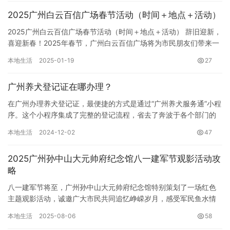
2025广州白云百信广场春节活动（时间＋地点＋活动）
2025广州白云百信广场春节活动（时间＋地点＋活动） 辞旧迎新，
喜迎新春！2025年春节，广州白云百信广场将为市民朋友们带来一
场精彩纷呈的节日盛宴，让您在浓浓的年味中感受欢乐与祥和…
本地生活
2025-01-19
27
广州养犬登记证在哪办理？
在广州办理养犬登记证，最便捷的方式是通过“广州养犬服务通”小程
序。这个小程序集成了完整的登记流程，省去了奔波于各个部门的
麻烦。 首先，您需要在手机上搜索并打开“广州养犬服务通”小程…
本地生活
2024-12-02
47
2025广州孙中山大元帅府纪念馆八一建军节观影活动攻
略
八一建军节将至，广州孙中山大元帅府纪念馆特别策划了一场红色
主题观影活动，诚邀广大市民共同追忆峥嵘岁月，感受军民鱼水情
深。本次活动将于2025年8月1日晚在纪念馆西广场举行，为您献
本地生活
2025-08-06
58
上…