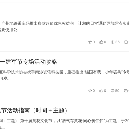
福音！广州地铁乘车码推出多款超值优惠权益包，让您的日常通勤更加经济实
需要使用公…
0
0
36
八一建军节专场活动攻略
沙区科学技术协会携手南沙资讯科技园，重磅推出“强国有我，少年砺兵”专
4岁…
0
0
50
化节活动指南（时间＋主题）
＋主题） 第十届黄花文化节，以“浩气存黄花·同心筑伟梦”为主题，于20
在…