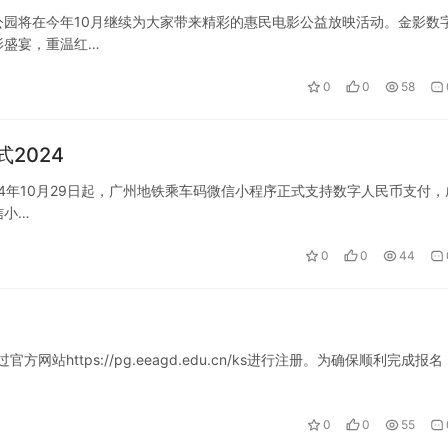
园将在今年10月继续为大家带来精彩的惠民电影公益放映活动。金影数
影盛宴，重温红…
0
0
58
2024
24年10月29日起，广州地铁乘车码微信小程序正式支持数字人民币支付，
信小…
0
0
44
站https://pg.eeagd.edu.cn/ks进行注册。为确保顺利完成报
0
0
55