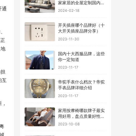
家家居的全屋定制国内排
开通
行
2024-02-18
开关插座哪个品牌好（十
大开关插座品牌分享）
际、
2023-11-30
真正
边地
国内十大西服品牌，这些
你一定知道
2023-11-17
的担
的互
帝驼手表什么档次？帝驼
手表品牌详细介绍
2023-11-17
新，
家用按摩椅哪款牌子最实
用好用，盘点质量好性价
比高的品牌
2023-10-08
粤
城