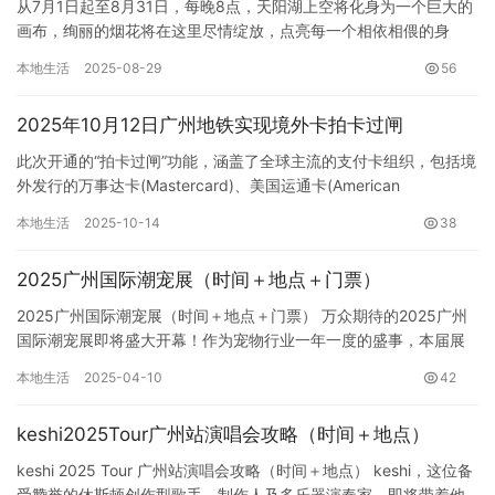
从7月1日起至8月31日，每晚8点，天阳湖上空将化身为一个巨大的
画布，绚丽的烟花将在这里尽情绽放，点亮每一个相依相偎的身
影。烟花秀不仅仅是视觉的冲击，更是情感的升华，将这个特殊的
本地生活
2025-08-29
56
日…
2025年10月12日广州地铁实现境外卡拍卡过闸
此次开通的“拍卡过闸”功能，涵盖了全球主流的支付卡组织，包括境
外发行的万事达卡(Mastercard)、美国运通卡(American
Express)、维萨卡(Visa)、JCB卡…
本地生活
2025-10-14
38
2025广州国际潮宠展（时间＋地点＋门票）
2025广州国际潮宠展（时间＋地点＋门票） 万众期待的2025广州
国际潮宠展即将盛大开幕！作为宠物行业一年一度的盛事，本届展
会将再次汇聚全球最具影响力、最具创新力、最时尚潮流的宠物…
本地生活
2025-04-10
42
keshi2025Tour广州站演唱会攻略（时间＋地点）
keshi 2025 Tour 广州站演唱会攻略（时间＋地点） keshi，这位备
受赞誉的休斯顿创作型歌手、制作人及多乐器演奏家，即将带着他