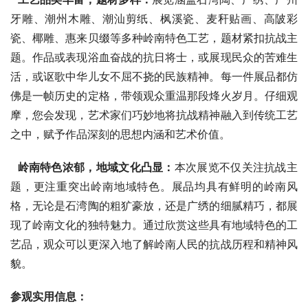
牙雕、潮州木雕、潮汕剪纸、枫溪瓷、麦秆贴画、高陂彩
瓷、椰雕、惠来贝缀等多种岭南特色工艺，题材紧扣抗战主
题。作品或表现浴血奋战的抗日将士，或展现民众的苦难生
活，或讴歌中华儿女不屈不挠的民族精神。每一件展品都仿
佛是一帧历史的定格，带领观众重温那段烽火岁月。仔细观
摩，您会发现，艺术家们巧妙地将抗战精神融入到传统工艺
之中，赋予作品深刻的思想内涵和艺术价值。
岭南特色浓郁，地域文化凸显：
本次展览不仅关注抗战主
题，更注重突出岭南地域特色。展品均具有鲜明的岭南风
格，无论是石湾陶的粗犷豪放，还是广绣的细腻精巧，都展
现了岭南文化的独特魅力。通过欣赏这些具有地域特色的工
艺品，观众可以更深入地了解岭南人民的抗战历程和精神风
貌。
参观实用信息：