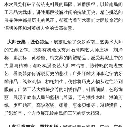
本次展览打破了传统史料展的局限，独辟蹊径，以岭南民间
工艺品为载体，讲述那段波澜壮阔的抗战历史。精心挑选的
展品件件都是历史的见证，都蕴含着艺术家们对民族命运的
深切关怀和对英雄人物的崇高敬意。
大师云集，匠心独运：
展览汇聚了众多岭南工艺美术大师
的扛鼎之作。您将有机会欣赏到石湾陶艺大师庄稼、刘泽
棉、廖洪标、黄松坚、梅文鼎的陶塑精品，感受其泥土中的
力量与精神；领略枫溪瓷艺大师林鸿禧、陈钟鸣的精湛技
艺，看瓷器如何诉说历史的悲壮；广州牙雕大师李定宁的牙
雕作品，线条流畅，栩栩如生，仿佛将历史人物从过往带到
眼前；广绣工艺大师陈少芳的刺绣作品，针脚细腻，色彩绚
丽，展现了岭南人民的坚韧与希望。还有潮州木雕、潮汕剪
纸、麦秆贴画、高陂彩瓷、椰雕、惠来贝缀等，琳琅满目，
异彩纷呈，全方位展现岭南民间工艺的博大精深。
工艺品类丰富，题材多样：
展览涵盖石湾陶、广绣、广州