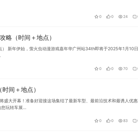
0
0
24
动攻略（时间＋地点）
） 新年伊始，萤火虫动漫游戏嘉年华广州站34th即将于2025年1月10
…
0
0
70
南（时间＋地点）
展即将盛大开幕！准备好迎接这场集结了最新车型、最前沿技术和最诱人优惠
助您玩转车展…
0
0
83