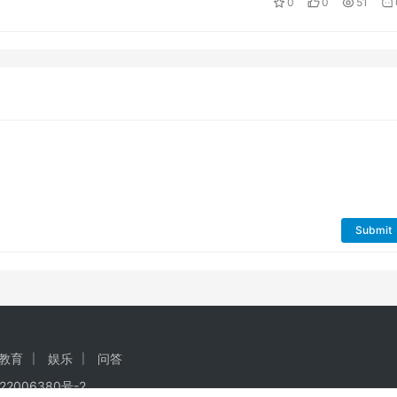
0
0
51
Submit
教育
娱乐
问答
22006380号-2