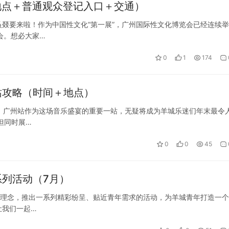
地点＋普通观众登记入口＋交通）
叕要来啦！作为中国性文化“第一展”，广州国际性文化博览会已经连续
会。想必大家…
0
1
174
站攻略（时间＋地点）
来袭！广州站作为这场音乐盛宴的重要一站，无疑将成为羊城乐迷们年末最令
但同时展…
0
0
45
系列活动（7月）
”的理念，推出一系列精彩纷呈、贴近青年需求的活动，为羊城青年打造一
让我们一起…