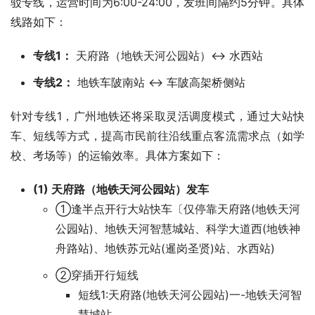
驳专线，运营时间为6:00-24:00，发班间隔约5分钟。具体
线路如下：
专线1：
天府路（地铁天河公园站）↔ 水西站
专线2：
地铁车陂南站 ↔ 车陂高架桥侧站
针对专线1，广州地铁还将采取灵活调度模式，通过大站快
车、短线等方式，提高市民前往沿线重点客流需求点（如学
校、考场等）的运输效率。具体方案如下：
(1) 天府路（地铁天河公园站）发车
①逢半点开行大站快车〔仅停靠天府路(地铁天河
公园站)、地铁天河智慧城站、科学大道西(地铁神
舟路站)、地铁苏元站(暹岗圣贤)站、水西站)
②穿插开行短线
短线1:天府路(地铁天河公园站)一-地铁天河智
慧城站