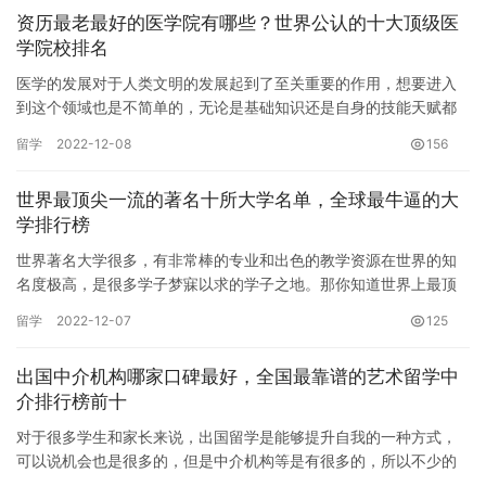
资历最老最好的医学院有哪些？世界公认的十大顶级医
学院校排名
医学的发展对于人类文明的发展起到了至关重要的作用，想要进入
到这个领域也是不简单的，无论是基础知识还是自身的技能天赋都
是缺一不可。那你知道世界上最好的医学院校有哪些呢？下面草根
留学
2022-12-08
156
品牌网…
世界最顶尖一流的著名十所大学名单，全球最牛逼的大
学排行榜
世界著名大学很多，有非常棒的专业和出色的教学资源在世界的知
名度极高，是很多学子梦寐以求的学子之地。那你知道世界上最顶
尖的大学有哪些吗？下面草根品牌网为你公布世界最顶尖的十所大
留学
2022-12-07
125
学名单…
出国中介机构哪家口碑最好，全国最靠谱的艺术留学中
介排行榜前十
对于很多学生和家长来说，出国留学是能够提升自我的一种方式，
可以说机会也是很多的，但是中介机构等是有很多的，所以不少的
同学也会仔细筛选，结合自己的情况，机构的口碑费用等方面进行