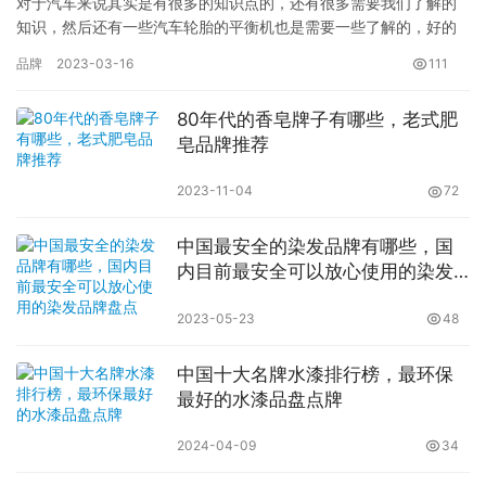
对于汽车来说其实是有很多的知识点的，还有很多需要我们了解的
知识，然后还有一些汽车轮胎的平衡机也是需要一些了解的，好的
动平衡机对于出行来说是很有必要的，然后也是市面上最需要的，
品牌
2023-03-16
111
下面就…
80年代的香皂牌子有哪些，老式肥
皂品牌推荐
2023-11-04
72
中国最安全的染发品牌有哪些，国
内目前最安全可以放心使用的染发
品牌盘点
2023-05-23
48
中国十大名牌水漆排行榜，最环保
最好的水漆品盘点牌
2024-04-09
34