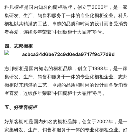
科凡橱柜是国内知名的橱柜品牌，创立于2006年，是一家
集研发、生产、销售和服务于一体的专业化橱柜企业。科凡
橱柜以其精湛的工艺、卓越的品质和时尚的设计而备受消费
者喜爱，连续多年荣获“中国橱柜十大品牌”称号。
四、志邦橱柜
志邦橱柜是国内知名的橱柜品牌，创立于1998年，是一家
集研发、生产、销售和服务于一体的专业化橱柜企业。志邦
橱柜以其精湛的工艺、卓越的品质和时尚的设计而备受消费
者喜爱，连续多年荣获“中国橱柜十大品牌”称号。
五、好莱客橱柜
好莱客橱柜是国内知名的橱柜品牌，创立于2002年，是一
家集研发、生产、销售和服务于一体的专业化橱柜企业。好