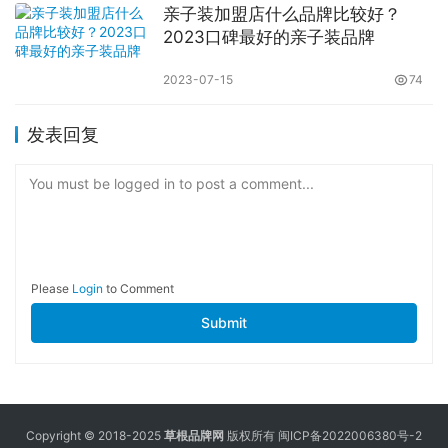
亲子装加盟店什么品牌比较好？
2023口碑最好的亲子装品牌
2023-07-15
74
发表回复
You must be logged in to post a comment...
Please
Login
to Comment
Submit
Copyright © 2018-2025
草根品牌网
版权所有
闽ICP备2022006380号-2