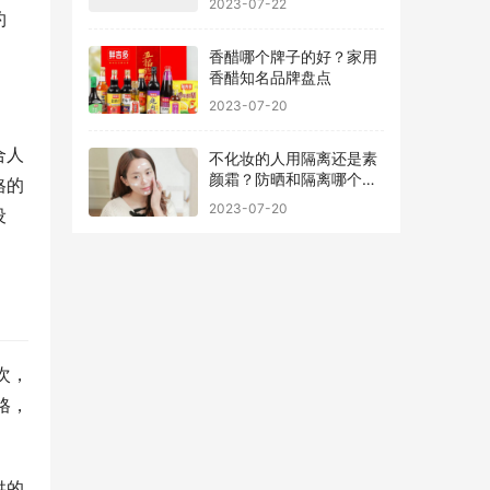
约
香醋哪个牌子的好？家用
香醋知名品牌盘点
2023-07-20
合人
不化妆的人用隔离还是素
颜霜？防晒和隔离哪个先
格的
用最好
2023-07-20
设
次，
格，
供的