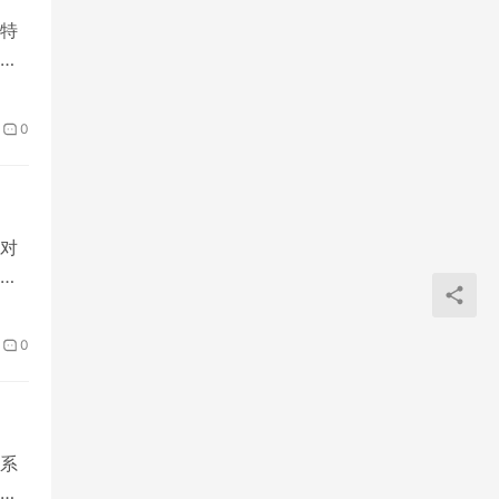
特
品
0
对
0
系
适