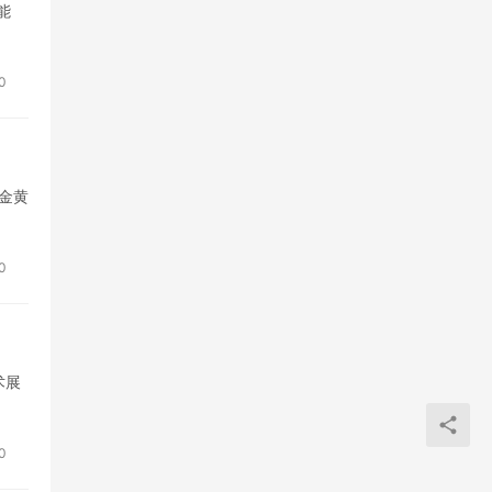
能
0
金黄
0
术展
0