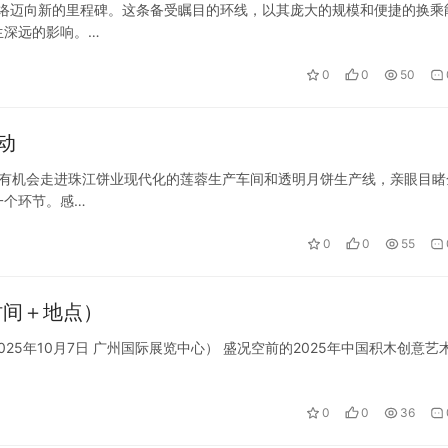
网络迈向新的里程碑。这条备受瞩目的环线，以其庞大的规模和便捷的换乘
生深远的影响。…
0
0
50
动
将有机会走进珠江饼业现代化的莲蓉生产车间和透明月饼生产线，亲眼目睹
一个环节。感…
0
0
55
时间＋地点）
2025年10月7日 广州国际展览中心） 盛况空前的2025年中国积木创意艺
0
0
36