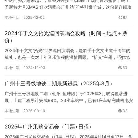
圣诞的脚步越来越近，准备好迎接一场嗨翻全场的音乐盛宴了吗？”
圣诞特大号XMAS 狂欢演唱会广州站”即将引爆羊城，这份超详细攻
略请务必收藏，带你玩转这场圣诞狂…
本地生活
2025-12-02
67
2024年于文文拾光巡回演唱会攻略（时间＋地点＋票
价）
2024年于文文“拾光”世界巡回演唱会，是歌手于文文出道十周年的
献礼，也是一次对十年音乐旅程的深情回顾。 “拾光”主题，巧妙地
将十年时光划分为五大章节，每个章节都代表着于文文不同的…
本地生活
2024-12-03
53
广州十三号线地铁二期最新进展（2025年3月）
广州十三号线地铁二期（朝阳-鱼珠段）于2025年3月取得显著进
展，土建工程累计完成89%。23座车站中，已有1座车站完成机电安
装，17座正在进行机电施工，其余5座仍在进行土建施工。…
本地生活
2025-03-19
32
2025年广州采购交易会（门票+日程）
2025年广州采购交易会（门票+日程） 2025年4月14日至17日，备