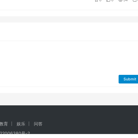
Submit
教育
娱乐
问答
22006380号-2