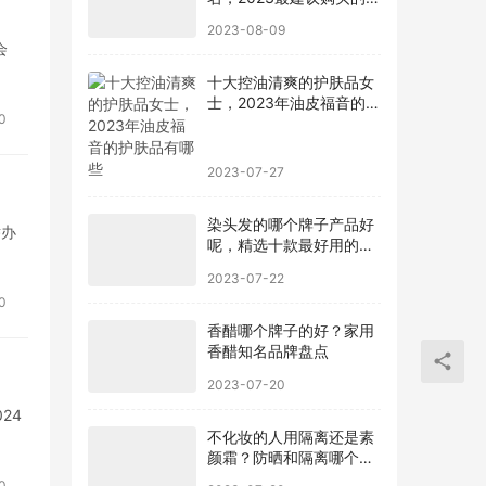
款手机
2023-08-09
会
十大控油清爽的护肤品女
士，2023年油皮福音的护
0
肤品有哪些
2023-07-27
染头发的哪个牌子产品好
举办
呢，精选十款最好用的染
发剂品牌
2023-07-22
0
香醋哪个牌子的好？家用
香醋知名品牌盘点
2023-07-20
24
不化妆的人用隔离还是素
颜霜？防晒和隔离哪个先
用最好
0