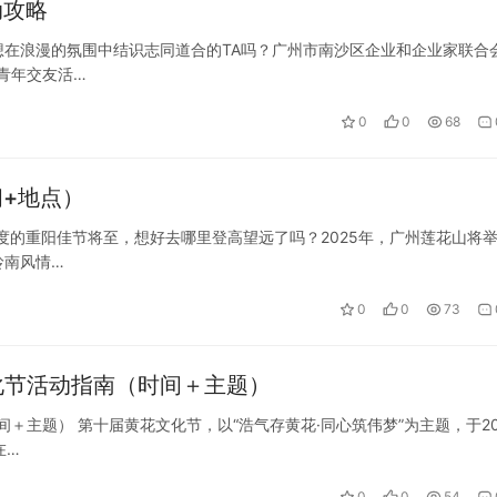
动攻略
在浪漫的氛围中结识志同道合的TA吗？广州市南沙区企业和企业家联合
”青年交友活…
0
0
68
间+地点）
一度的重阳佳节将至，想好去哪里登高望远了吗？2025年，广州莲花山将
岭南风情…
0
0
73
化节活动指南（时间＋主题）
＋主题） 第十届黄花文化节，以“浩气存黄花·同心筑伟梦”为主题，于20
在…
0
0
54