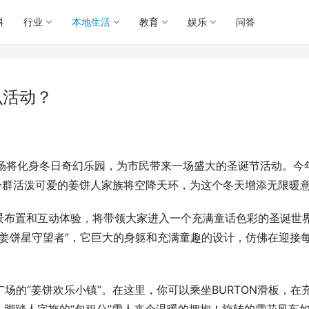
科
行业
本地生活
教育
娱乐
问答
么活动？
天环广场将化身冬日奇幻乐园，为市民带来一场盛大的圣诞节活动。今
和一群活泼可爱的姜饼人家族将空降天环，为这个冬天增添无限暖
景布置和互动体验，将带领大家进入一个充满童话色彩的圣诞世
逅“姜饼星守望者”，它巨大的身躯和充满童趣的设计，仿佛在迎接
场的“姜饼欢乐小镇”。在这里，你可以乘坐BURTON滑板，在