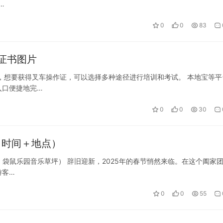
…
0
0
83
证书图片
，想要获得叉车操作证，可以选择多种途径进行培训和考试。 本地宝等平
入口便捷地完…
0
0
30
（时间＋地点）
3日 袋鼠乐园音乐草坪） 辞旧迎新，2025年的春节悄然来临。在这个阖家
游客…
0
0
55