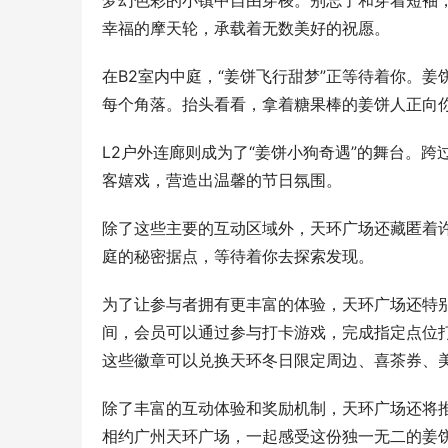
梦幻色彩的小镇中自由穿梭。别忘了和穿着短袖，
幸福的摩天轮，承载着无数美好的祝愿。
在B2室内中庭，“姜饼飞行甜梦”正等待着你。
每个角落。抬头看看，拿着糖果棒的姜饼人正向
L2户外连廊则成为了“姜饼小狗奇遇”的舞台。
客嬉戏，营造出温馨的节日氛围。
除了这些主要的互动区域外，天环广场还藏匿着许
庭的秘密据点，等待着你去探索发现。
为了让参与者拥有更丰富的体验，天环广场还特别推出
间，会员可以通过参与打卡游戏，完成指定点位打
这些徽章可以兑换天环冬日限定周边、喜茶券、
除了丰富的互动体验和奖励机制，天环广场还将
相约广州天环广场，一起感受这份独一无二的姜