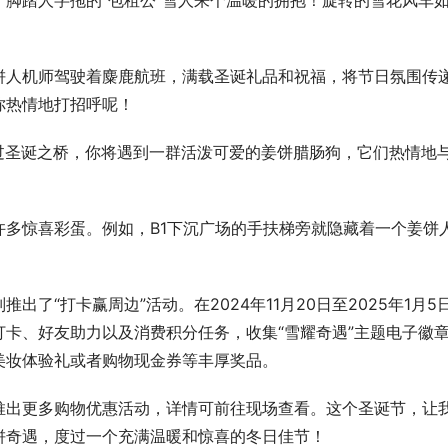
脚踏人字拖的“包租公”雪人来个温暖的拥抱！旋转的雪花风车
姜饼人机师驾驶着麋鹿航班，满载圣诞礼品和祝福，将节日氛围传
你热情地打招呼呢！
跨过圣诞之桥，你将遇到一群活泼可爱的姜饼腊肠狗，它们热情地
多惊喜彩蛋。例如，B1下沉广场的手扶梯旁就隐藏着一个姜饼
了“打卡赢周边”活动。在2024年11月20日至2025年1月5
卡、好友助力以及消费积分任务，收集“雪耀奇遇”主题电子徽
美妆体验礼或者购物现金券等丰厚奖品。
推出更多购物优惠活动，详情可前往现场查看。这个圣诞节，让
饼奇遇，度过一个充满温暖和惊喜的冬日佳节！