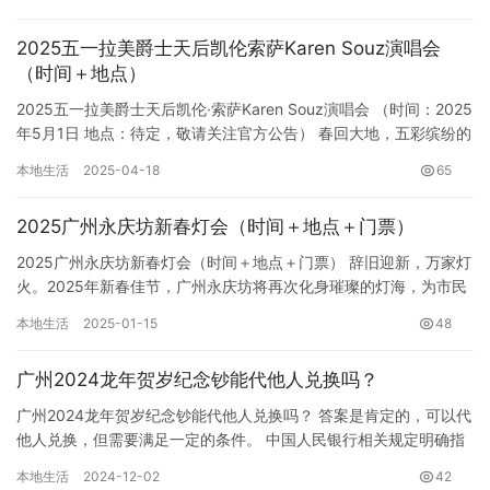
2025五一拉美爵士天后凯伦索萨Karen Souz演唱会
（时间＋地点）
2025五一拉美爵士天后凯伦·索萨Karen Souz演唱会 （时间：2025
年5月1日 地点：待定，敬请关注官方公告） 春回大地，五彩缤纷的
五月即将到来。在这个充满生机与希望的季…
本地生活
2025-04-18
65
2025广州永庆坊新春灯会（时间＋地点＋门票）
2025广州永庆坊新春灯会（时间＋地点＋门票） 辞旧迎新，万家灯
火。2025年新春佳节，广州永庆坊将再次化身璀璨的灯海，为市民
和游客献上一场盛大的视觉盛宴——2025广州永庆坊新春…
本地生活
2025-01-15
48
广州2024龙年贺岁纪念钞能代他人兑换吗？
广州2024龙年贺岁纪念钞能代他人兑换吗？ 答案是肯定的，可以代
他人兑换，但需要满足一定的条件。 中国人民银行相关规定明确指
出，代他人兑换2024龙年贺岁纪念钞是可以的，但并非毫无…
本地生活
2024-12-02
42