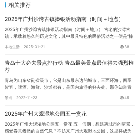
相关推荐
2025年广州沙湾古镇捧银活动指南（时间＋地点）
2025年广州沙湾古镇捧银活动指南（时间＋地点） 古老的沙湾古
镇，承载着悠久的历史文化，其中最具特色的民俗活动之一便是“捧
银”。这项源于清朝何氏家族的传统，象征着对长者的敬重和对子…
本地生活
2025-01-21
38
青岛十大必去景点排行榜 青岛最美景点最值得去强烈推
荐
青岛为山东省副省级市，它是山东最东边的城市，三面环海，四季
皆宜，啤酒、海鲜、沙滩都有，是国内旅游的好去处。那你知道青
岛必去的旅游景点有哪些呢？今天草根品牌网小编为你们带来了青
景点
2022-11-23
45
岛十大…
2025年广州大观湿地公园五一赏花
2025年广州大观湿地公园五一赏花 五一假期，想逃离城市的喧嚣，
感受春意盎然的自然气息？不妨来广州大观湿地公园，这里将成为
你放松身心、亲近自然的绝佳选择。 今年五一，大观湿地公园将…