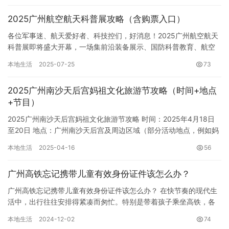
2025广州航空航天科普展攻略（含购票入口）
各位军事迷、航天爱好者、科技控们，好消息！2025广州航空航天
科普展即将盛大开幕，一场集前沿装备展示、国防科普教育、航空
航天科技、科创体验于一体的综合性展览，绝对让你不虚此行。
本地生活
2025-07-25
73
想…
2025广州南沙天后宫​妈祖文化旅游节攻略（时间+地点
+节目）
2025广州南沙天后宫妈祖文化旅游节攻略 时间：2025年4月18日
至20日 地点：广州南沙天后宫及周边区域（部分活动地点，例如妈
祖海巡，在南沙游艇会举行） 节目亮点及日程安排： …
本地生活
2025-04-16
56
广州高铁忘记携带儿童有效身份证件该怎么办？
广州高铁忘记携带儿童有效身份证件该怎么办？ 在快节奏的现代生
活中，出行往往安排得紧凑而匆忙。特别是带着孩子乘坐高铁，各
种证件准备工作更显得尤为重要。然而，意外总是防不胜防，万一
本地生活
2024-12-02
74
忘记…