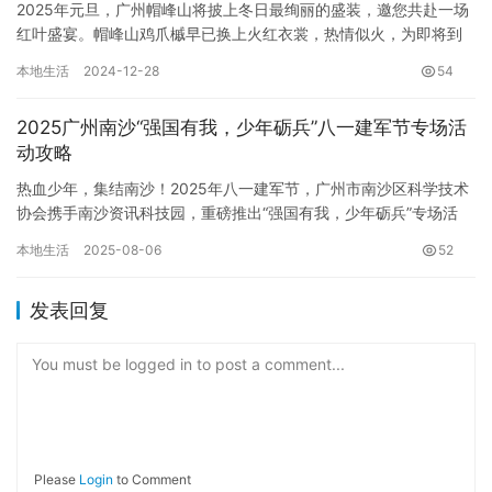
2025年元旦，广州帽峰山将披上冬日最绚丽的盛装，邀您共赴一场
红叶盛宴。帽峰山鸡爪槭早已换上火红衣裳，热情似火，为即将到
来的新年增添无限活力。今年红叶提前惊艳亮相，元旦期间正是最
本地生活
2024-12-28
54
佳…
2025广州南沙“强国有我，少年砺兵”八一建军节专场活
动攻略
热血少年，集结南沙！2025年八一建军节，广州市南沙区科学技术
协会携手南沙资讯科技园，重磅推出“强国有我，少年砺兵”专场活
动，献礼中国人民解放军建军98周年。这是一场专为6-14岁…
本地生活
2025-08-06
52
发表回复
You must be logged in to post a comment...
Please
Login
to Comment