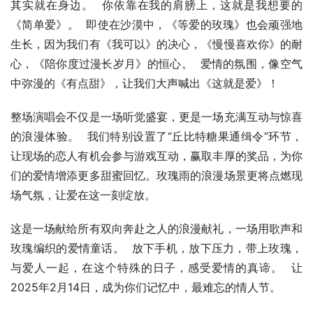
其实就在身边。  你依靠在我的肩膀上，这就是我想要的
《简单爱》。  即使在沙漠中，《等爱的玫瑰》也会顽强地
生长，因为我们有《我可以》的决心，《慢慢喜欢你》的耐
心，《陪你度过漫长岁月》的恒心。  爱情的氛围，像空气
中弥漫的《有点甜》，让我们大声喊出《这就是爱》！
整场演唱会不仅是一场听觉盛宴，更是一场充满互动与惊喜
的浪漫体验。  我们特别设置了“丘比特糖果通缉令”环节，
让现场的恋人有机会参与游戏互动，赢取丰厚的奖品，为你
们的爱情增添更多甜蜜回忆。玫瑰雨的浪漫场景更将点燃现
场气氛，让爱在这一刻绽放。
这是一场献给所有双向奔赴之人的浪漫献礼，一场用歌声和
玫瑰编织的爱情童话。  放下手机，放下压力，带上玫瑰，
与爱人一起，在这个特殊的日子，感受爱情的真谛。  让
2025年2月14日，成为你们记忆中，最难忘的情人节。