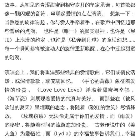
故事。从初见的青涩甜蜜到相守岁月的坚定承诺，每首歌都
像一颗闪耀的音符，串联起爱情的点点滴滴。  想象一下：
当熟悉的旋律响起，你与爱人手牵着手，在歌声中回忆起那
些曾经的点滴。  也许是《唯一》的默契眼神，也许是《屋
顶》上浪漫的约定，也许是《私奔到月球》的童话幻想……
每一个瞬间都将被这动人的旋律重新唤醒，在心中泛起甜蜜
的涟漪。
演唱会上，我们将重温那些经典的爱情歌曲，它们或俏皮活
泼，或深情款款，或充满回忆。  《手心的蔷薇》象征着爱
情的珍贵， 《Love Love Love》洋溢着甜蜜与幸福， 
《海芋恋》则展现着爱情的纯真与美好。  而那些在《被风
吹过的夏天》里埋藏的思念，将随着《彩虹的微笑》尽情释
放。  《玫瑰窃贼》无法偷走属于你们的爱情，而《雨爱》
的秘密，将随着时间的流逝愈加珍贵。  古老传说中的《美
人鱼》为爱牺牲，而《Lydia》的幸福故事告诉我们，幸福