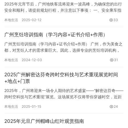
2025年元宵节后，广州地铁客流将迎来一波高峰，为确保您的出行
安全和顺利，请提前规划行程，并注意以下事项： 一、安全乘车指
南 1. 扶梯安全： 有序进出扶梯，勿在扶梯口停留。乘坐时…
本地生活
2025-02-12
33
广州烹饪培训指南（学习内容+证书介绍+作用）
广州烹饪培训指南（学习内容+证书介绍+作用） 广州，作为美食之
都，对烹饪人才的需求量巨大。因此，选择专业的烹饪培训机构，
获取相应的技能证书，对于提升个人竞争力至关重要。本指南将详
本地生活
2024-12-03
31
细…
2025广州解密达芬奇跨时空科技与艺术重现展览时间
+地点+门票
2025年，广州将迎来一场令人期待的艺术盛宴——“解密达芬奇——
跨时空科技与艺术重现”展览。这场展览不仅将带你穿越时空，近距
离接触这位文艺复兴时期巨匠的非凡才华，更将以全新的视角，…
本地生活
2025-01-15
24
2025年元旦广州帽峰山红叶观赏指南