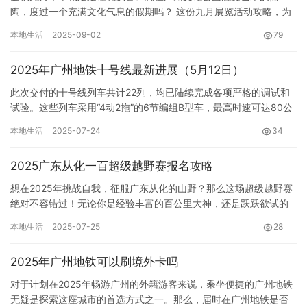
陶，度过一个充满文化气息的假期吗？ 这份九月展览活动攻略，为
你精心整理，助你玩转文化公园。 文荟馆：艺术的多元碰撞 九月上
本地生活
2025-09-02
79
旬…
2025年广州地铁十号线最新进展（5月12日）
此次交付的十号线列车共计22列，均已陆续完成各项严格的调试和
试验。这些列车采用“4动2拖”的6节编组B型车，最高时速可达80公
里，能够充分满足线路运营的需求。车身外观以沉稳的灰色为…
本地生活
2025-07-24
34
2025广东从化一百超级越野赛报名攻略
想在2025年挑战自我，征服广东从化的山野？那么这场超级越野赛
绝对不容错过！无论你是经验丰富的百公里大神，还是跃跃欲试的
越野新人，这篇攻略都能帮你顺利报名，直达赛场。 赛事概况： …
本地生活
2025-07-25
28
2025年广州地铁可以刷境外卡吗
对于计划在2025年畅游广州的外籍游客来说，乘坐便捷的广州地铁
无疑是探索这座城市的首选方式之一。那么，届时在广州地铁是否