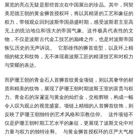
展览的亮点无疑是那些首次在中国展出的珍品。其中，阿契
美尼德王朝的黄金狮首授权环，将以其精湛的工艺和象征的
权力，带领观众回到波斯帝国鼎盛时期，感受波斯君主至高
无上的统治地位和强大的帝国气象。这件极具代表性的文
物，不仅是波斯古代金工技艺的巅峰之作，也是对波斯帝国
恢弘历史的无声诉说。  它那雄伟的狮首造型，以及环上精
细的铭文和纹饰，无不体现着波斯工匠的精湛技艺和对权力
与荣耀的表达。
而萨珊王朝的青金石人首狮首纹黄金项链，则以其奢华的材
质和精美的纹饰，展现了萨珊王朝时期波斯王室的富贵与权
力。青金石的深邃蓝与黄金的灿烂金，交相辉映，构成一幅
令人叹为观止的视觉盛宴。项链上精细的人首狮首纹饰，则
反映了萨珊王朝独特的艺术风格和宗教信仰。  这件项链不
仅是萨珊王朝时期工艺水平的象征，更展现了波斯文化中对
力量与权力的独特诠释。  与黄金狮首授权环的庄严大气相