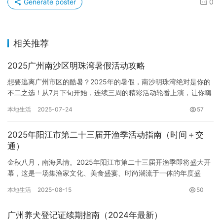
Generate poster
0
相关推荐
2025广州南沙区明珠湾暑假活​动攻略
想要逃离广州市区的酷暑？2025年的暑假，南沙明珠湾绝对是你的
不二之选！从7月下旬开始，连续三周的精彩活动轮番上演，让你嗨
翻整个夏天。无论是想小酌一杯，还是想感受夏日清凉，亦或是想…
本地生活
2025-07-24
57
2025年阳江市第二十三届开渔季活动指南（时间＋交
通）
金秋八月，南海风情。2025年阳江市第二十三届开渔季即将盛大开
幕，这是一场集渔家文化、美食盛宴、时尚潮流于一体的年度盛
事。为了让您尽情享受开渔季的欢乐，我们为您奉上这份详尽的活
本地生活
2025-08-15
50
动指…
广州养犬登记证续期指南（2024年最新）