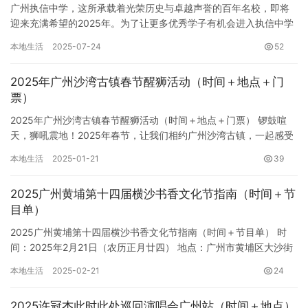
广州执信中学，这所承载着光荣历史与卓越声誉的百年名校，即将
迎来充满希望的2025年。为了让更多优秀学子有机会进入执信中学
深造，学校制定了详尽的2025年普通高中招生计划，旨在选拔具…
本地生活
2025-07-24
52
2025年广州沙湾古镇春节醒狮活动（时间＋地点＋门
票）
2025年广州沙湾古镇春节醒狮活动（时间＋地点＋门票） 锣鼓喧
天，狮吼震地！2025年春节，让我们相约广州沙湾古镇，一起感受
这项国家级非物质文化遗产——广东醒狮的独特魅力！ 活动时…
本地生活
2025-01-21
39
2025广州黄埔第十四届横沙书香文化节指南（时间＋节
目单）
2025广州黄埔第十四届横沙书香文化节指南（时间＋节目单） 时
间：2025年2月21日（农历正月廿四） 地点：广州市黄埔区大沙街
道横沙村 主题：书香润横沙，文化共传承 序幕：传承千…
本地生活
2025-02-21
24
2025许冠杰此时此处巡回演唱会广州站（时间＋地点）