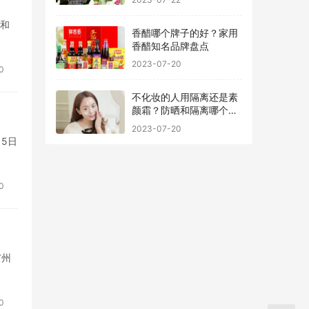
置和
香醋哪个牌子的好？家用
香醋知名品牌盘点
2023-07-20
0
不化妆的人用隔离还是素
颜霜？防晒和隔离哪个先
用最好
2023-07-20
15日
0
广州
0