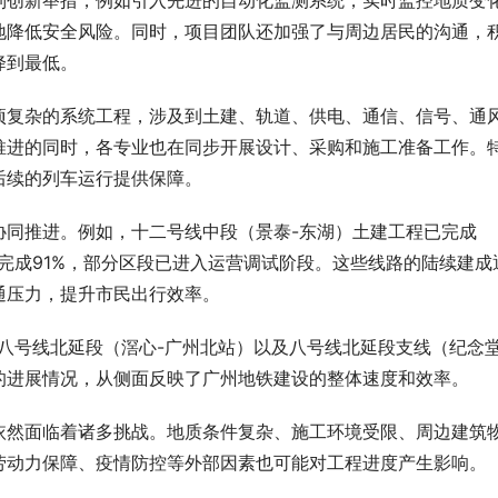
列创新举措，例如引入先进的自动化监测系统，实时监控地质变
地降低安全风险。同时，项目团队还加强了与周边居民的沟通，
降到最低。
项复杂的系统工程，涉及到土建、轨道、供电、通信、信号、通
推进的同时，各专业也在同步开展设计、采购和施工准备工作。
后续的列车运行提供保障。
协同推进。例如，十二号线中段（景泰-东湖）土建工程已完成
是完成91%，部分区段已进入运营调试阶段。这些线路的陆续建成
通压力，提升市民出行效率。
八号线北延段（滘心-广州北站）以及八号线北延段支线（纪念堂
的进展情况，从侧面反映了广州地铁建设的整体速度和效率。
依然面临着诸多挑战。地质条件复杂、施工环境受限、周边建筑
劳动力保障、疫情防控等外部因素也可能对工程进度产生影响。