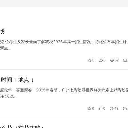
计划
各位考生及家长全面了解我校2025年高一招生情况，特此公布本招生计
一新生…
0
0
52
（时间＋地点 ）
欢度蛇年，喜迎新春！2025年春节，广州七彩澳游世界将为您奉上精彩纷
所有活动…
0
0
48