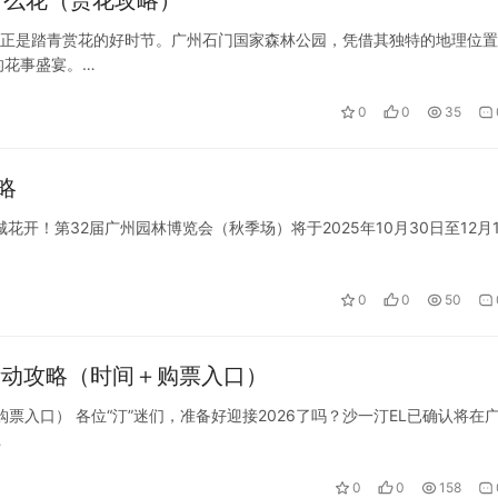
什么花（赏花攻略）
节，正是踏青赏花的好时节。广州石门国家森林公园，凭借其独特的地理位
的花事盛宴。…
0
0
35
略
花开！第32届广州园林博览会（秋季场）将于2025年10月30日至12月
0
0
50
会活动攻略（时间＋购票入口）
购票入口） 各位“汀”迷们，准备好迎接2026了吗？沙一汀EL已确认将在
…
0
0
158