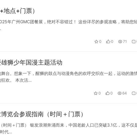
间+地点+门票）
025年广州GMC团餐展，绝对不容错过！ 这份详尽的参观攻略，将助您
…
0
0
71
日暨雄狮少年国漫主题活动
的舞台。想象一下，醒狮的鼓点与动漫角色的欢呼交织在一起，运动的激
狂欢。 本次活…
0
0
64
业博览会参观指南（时间＋门票）
（时间＋门票） 银发浪潮奔涌而来，中国老龄人口已突破3.1亿，这不仅
”时代…