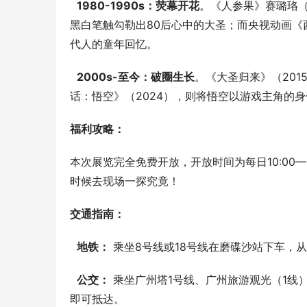
1980-1990s：荧幕开花
。《人参果》赛璐珞（
黑白笔触勾勒出80后心中的大圣；而央视动画《西
代人的童年回忆。
2000s-至今：破圈生长
。《大圣归来》（201
话：悟空》（2024），则将悟空以游戏主角的
福利攻略：
本次展览完全免费开放，开放时间为每日10:00
时候去现场一探究竟！
交通指南：
地铁：
 乘坐8号线或18号线在磨碟沙站下车，
公交：
 乘坐广州塔1号线、广州旅游观光（1
即可抵达。