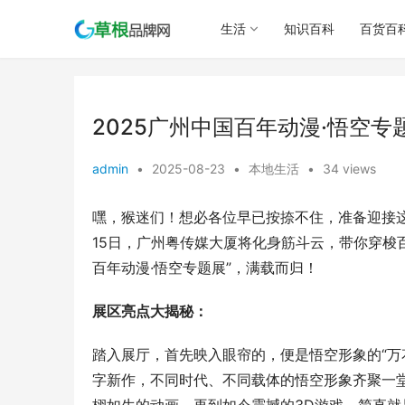
生活
知识百科
百货百
2025广州中国百年动漫·悟空专
admin
•
2025-08-23
•
本地生活
•
34 views
嘿，猴迷们！想必各位早已按捺不住，准备迎接这场
15日，广州粤传媒大厦将化身筋斗云，带你穿梭
百年动漫·悟空专题展”，满载而归！
展区亮点大揭秘：
踏入展厅，首先映入眼帘的，便是悟空形象的“万
字新作，不同时代、不同载体的悟空形象齐聚一