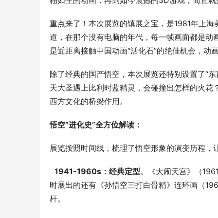
栩如生的动画，再到如今震撼的3D游戏，简直就
重点来了！本次展览的镇展之宝，是1981年上
道，在那个没有电脑的年代，每一帧画面都是动
是近距离接触中国动画“活化石”的绝佳机会，动
除了经典的国产悟空，本次展览还特别设置了“东
天大圣遇上比利时蓝精灵，会碰撞出怎样的火花？
西方文化的桥梁作用。
悟空“进化史”全方位解读：
展览按照时间线，梳理了悟空形象的演变历程，让
1941-1960s：经典定型
。《大闹天宫》（19
时展出的还有《孙悟空三打白骨精》连环画（19
杆。