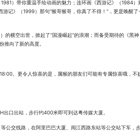
1981）带你重温手绘动画的魅力；连环画《西游记》（1984）
游记》（1999）那句“猴哥猴哥，你真了不得！”，更是唤醒了
5）的横空出世，掀起了“国漫崛起”的浪潮；而备受期待的《黑神
身份推向了新的高度。
—18:00。更令人惊喜的是，属猴的朋友们可能有专属惊喜哦，不
从H出口出站，步行约400米即可到达粤传媒大厦。
线）等公交线路，在阿里巴巴大厦、阅江西路东站等公交站下车，