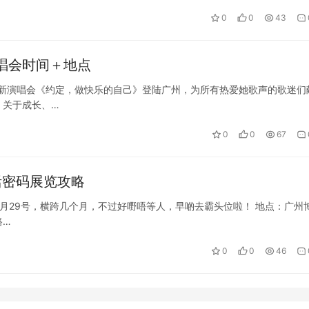
0
0
43
演唱会时间＋地点
全新演唱会《约定，做快乐的自己》登陆广州，为所有热爱她歌声的歌迷们
、关于成长、…
0
0
67
活密码展览攻略
6年3月29号，横跨几个月，不过好嘢唔等人，早啲去霸头位啦！ 地点：广州
路…
0
0
46