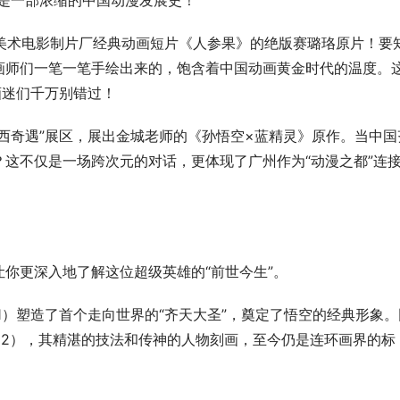
是一部浓缩的中国动漫发展史！
海美术电影制片厂经典动画短片《人参果》的绝版赛璐珞原片！要
画师们一笔一笔手绘出来的，饱含着中国动画黄金时代的温度。
画迷们千万别错过！
西奇遇”展区，展出金城老师的《孙悟空×蓝精灵》原作。当中国
这不仅是一场跨次元的对话，更体现了广州作为“动漫之都”连
你更深入地了解这位超级英雄的“前世今生”。
61）塑造了首个走向世界的“齐天大圣”，奠定了悟空的经典形象。
62），其精湛的技法和传神的人物刻画，至今仍是连环画界的标