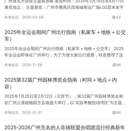
广州遇见大侦探主题展攻略 展览时间：2025年3月18日至4月17日
展览地点： 主题展览：广州市番禺区四海城商业广场LG2层末未宇
宙艺术中心 话剧演出（《往日回响》）：广州市番禺…
本地生活
2025-04-09
43
2025年全运会期间广州出行指南（私家车＋地铁＋公交
车）
2025年全运会期间广州出行指南（私家车＋地铁＋公交车） 2025
年全运会即将在广州举行，为了方便大家出行观赛，特意整理了这
份出行指南，涵盖私家车、地铁和公交车等多种交通方式。 自…
本地生活
2025-11-08
66
2025第32届广州园林博览会指南（时间＋地点＋内
容）
2025年1月25日至2月12日（元宵节），第32届广州园林博览会将
在广州云溪植物园主会场盛大举行，以“花容粤貌悦动湾区”为主题，
并以“大花飞燕草”为主题花。本次园博会将突破以往的…
本地生活
2025-01-21
64
2025-2026广州无名的人音雄联盟合唱团流行经典新年