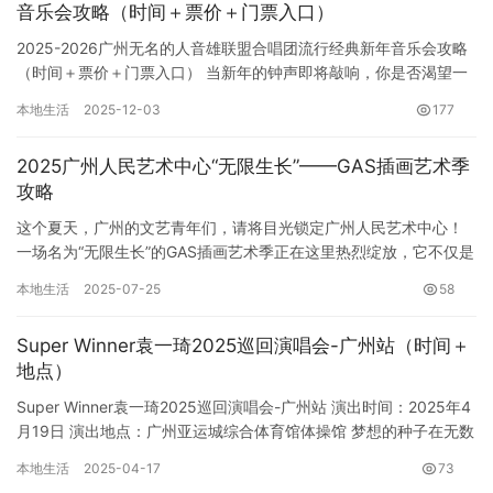
音乐会攻略（时间＋票价＋门票入口）
2025-2026广州无名的人音雄联盟合唱团流行经典新年音乐会攻略
（时间＋票价＋门票入口） 当新年的钟声即将敲响，你是否渴望一
场不同寻常的视听盛宴？2025-2026年，广州将迎来…
本地生活
2025-12-03
177
2025广州人民艺术中心“无限生长”——GAS插画艺术季
攻略
这个夏天，广州的文艺青年们，请将目光锁定广州人民艺术中心！
一场名为“无限生长”的GAS插画艺术季正在这里热烈绽放，它不仅是
一场视觉盛宴，更是一次与国内外顶尖插画师零距离对话的绝佳机…
本地生活
2025-07-25
58
Super Winner袁一琦2025巡回演唱会-广州站（时间＋
地点）
Super Winner袁一琦2025巡回演唱会-广州站 演出时间：2025年4
月19日 演出地点：广州亚运城综合体育馆体操馆 梦想的种子在无数
个日夜里生根发芽，最终在舞台上绽放出…
本地生活
2025-04-17
73