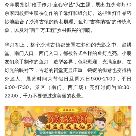
今年展览以“稚手传灯·童心守艺”为主题，展出由沙湾街30
余家园校师生联袂创作的子母灯和组合灯。这些鱼灯作品巧
妙地融合了沙湾古镇的街巷肌理、鱼灯“吉祥纳福”的传统意
象，以及对“百千万工程”乡村振兴的期盼。
华灯初上，整个沙湾古镇都笼罩在梦幻的光影之中。留耕
堂、南门入口、西门入口，都被各式各样的鱼灯点亮。小朋
友们亲手制作的鱼灯，造型各异，色彩斑斓，充满童趣。在
灯光的映衬下，古老的祠堂更显庄重，蜿蜒的街巷也变得格
外迷人。展览时间为节假日及周六日9:00-21:00，平日
9:00-17:30。景区（南门、西广场）亮灯时间为18:30-
22:00，千万不要错过这美丽的夜景。